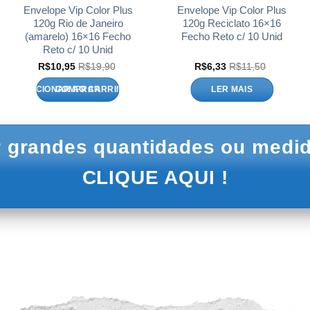
Envelope Vip Color Plus
Envelope Vip Color Plus
120g Rio de Janeiro
120g Reciclato 16×16
(amarelo) 16×16 Fecho
Fecho Reto c/ 10 Unid
Reto c/ 10 Unid
R$
10,95
R$
19,90
R$
6,33
R$
11,50
ADICIONAR AO CARRINHO
LER MAIS
 grandes quantidades ou medid
CLIQUE AQUI !