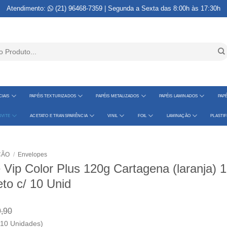
Atendimento:
(21) 96468-7359
| Segunda a Sexta das 8:00h às 17:30h
IAIS
PAPÉIS TEXTURIZADOS
PAPÉIS METALIZADOS
PAPÉIS LAMINADOS
PAPÉ
VITE
ACETATO E TRANSPARÊNCIA
VINIL
FOIL
LAMINAÇÃO
PLASTI
ÇÃO
/
Envelopes
 Vip Color Plus 120g Cartagena (laranja) 
to c/ 10 Unid
,90
 10 Unidades)