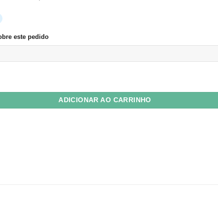
bre este pedido
lor Plus 120g Cartagena (laranja) 16x16 Fecho Reto c/ 10 Unid quantida
ADICIONAR AO CARRINHO