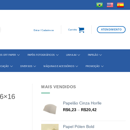
ATENDIMENTO
Carrinho
Entrar / Cadastre-se
IS OFF PAPER
PAPÉIS FOTOGRÁFICOS
LINHA A4
PAPELÃO
FICAÇÃO
DIVERSOS
MÁQUINAS E ACESSÓRIOS
PROMOÇÃO
MAIS VENDIDOS
16×16
Papelão Cinza Horlle
Faixa
R$
6,23
–
R$
20,42
de
preço:
R$6,23
Papel Pólen Bold