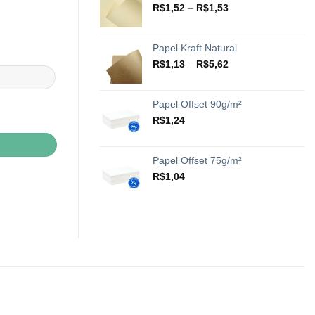
através
Faixa
R$
1,52
–
R$
1,53
R$20,42
de
preço:
R$1,52
Papel Kraft Natural
através
Faixa
R$
1,13
–
R$
5,62
R$1,53
de
preço:
R$1,13
Papel Offset 90g/m²
através
de
R$
1,24
R$5,62
Papel Offset 75g/m²
R$
1,04