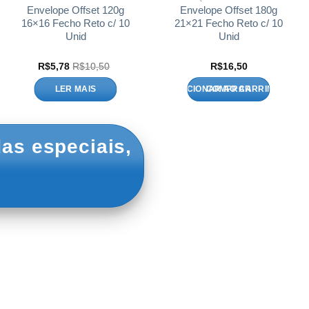
Envelope Offset 120g
Envelope Offset 180g
16×16 Fecho Reto c/ 10
21×21 Fecho Reto c/ 10
Unid
Unid
R$
5,78
R$
10,50
R$
16,50
LER MAIS
ADICIONAR AO CARRINHO
as especiais,