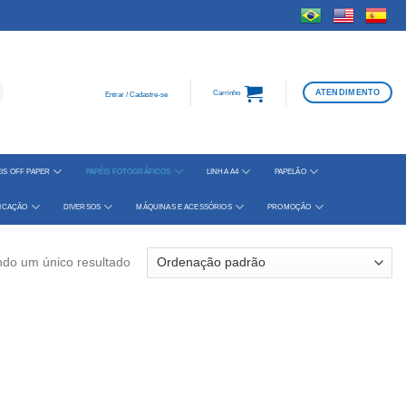
ATENDIMENTO
Carrinho
Entrar / Cadastre-se
IS OFF PAPER
PAPÉIS FOTOGRÁFICOS
LINHA A4
PAPELÃO
FICAÇÃO
DIVERSOS
MÁQUINAS E ACESSÓRIOS
PROMOÇÃO
ndo um único resultado