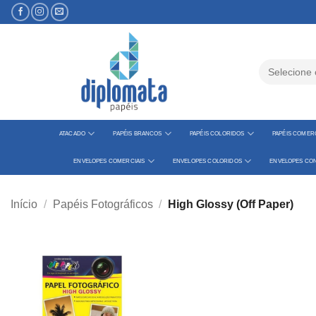
Skip
to
content
Pesquisar
por:
ATACADO
PAPÉIS BRANCOS
PAPÉIS COLORIDOS
PAPÉIS COMERC
ENVELOPES COMERCIAIS
ENVELOPES COLORIDOS
ENVELOPES CON
Início
/
Papéis Fotográficos
/
High Glossy (Off Paper)