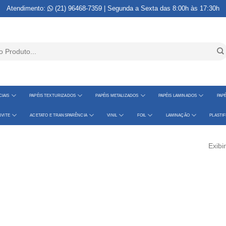
Atendimento:
(21) 96468-7359
| Segunda a Sexta das 8:00h às 17:30h
IAIS
PAPÉIS TEXTURIZADOS
PAPÉIS METALIZADOS
PAPÉIS LAMINADOS
PAPÉ
VITE
ACETATO E TRANSPARÊNCIA
VINIL
FOIL
LAMINAÇÃO
PLASTI
Exibi