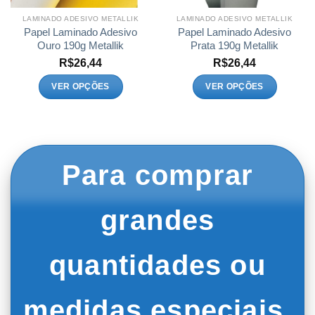
LAMINADO ADESIVO METALLIK
LAMINADO ADESIVO METALLIK
Papel Laminado Adesivo
Papel Laminado Adesivo
Ouro 190g Metallik
Prata 190g Metallik
R$
26,44
R$
26,44
VER OPÇÕES
VER OPÇÕES
Este
Este
produto
produto
tem
tem
várias
várias
variantes.
variantes.
Para comprar
As
As
opções
opções
podem
podem
grandes
ser
ser
escolhidas
escolhidas
na
na
quantidades ou
página
página
do
do
produto
produto
medidas especiais,