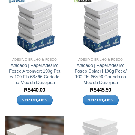
várias
várias
variantes.
variantes.
As
As
opções
opções
podem
podem
ser
ser
escolhidas
escolhidas
na
na
página
página
ADESIVO BRILHO & FOSCO
ADESIVO BRILHO & FOSCO
do
do
Atacado | Papel Adesivo
Atacado | Papel Adesivo
produto
produto
Fosco Arconvert 190g Pct
Fosco Colacril 190g Pct c/
c/ 100 Fls 66×96 Cortado
100 Fls 66×96 Cortado na
na Medida Desejada
Medida Desejada
R$
440,00
R$
445,50
VER OPÇÕES
VER OPÇÕES
Este
Este
produto
produto
tem
tem
várias
várias
variantes.
variantes.