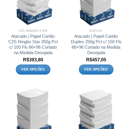
podem
podem
ser
ser
escolhidas
escolhidas
na
na
página
página
C2S NINGBO STAR
DUPLEX
do
do
Atacado | Papel Cartão
Atacado | Papel Cartão
produto
produto
C2S Ningbo Star 350g Pct
Duplex 250g Pct c/ 150 Fls
c/ 100 Fls 66×96 Cortado
66×96 Cortado na Medida
na Medida Desejada
Desejada
R$
393,80
R$
457,05
VER OPÇÕES
VER OPÇÕES
Este
Este
produto
produto
tem
tem
várias
várias
variantes.
variantes.
As
As
opções
opções
podem
podem
ser
ser