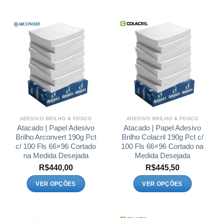
ADESIVO BRILHO & FOSCO
ADESIVO BRILHO & FOSCO
Atacado | Papel Adesivo
Atacado | Papel Adesivo
Brilho Arconvert 190g Pct
Brilho Colacril 190g Pct c/
c/ 100 Fls 66×96 Cortado
100 Fls 66×96 Cortado na
na Medida Desejada
Medida Desejada
R$
440,00
R$
445,50
VER OPÇÕES
VER OPÇÕES
Este
Este
produto
produto
tem
tem