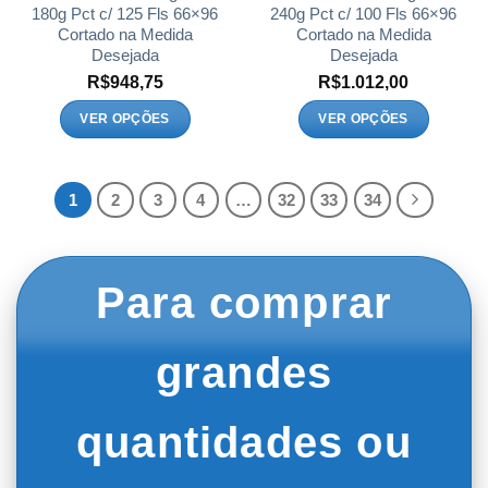
180g Pct c/ 125 Fls 66×96
240g Pct c/ 100 Fls 66×96
Cortado na Medida
Cortado na Medida
Desejada
Desejada
R$
948,75
R$
1.012,00
VER OPÇÕES
VER OPÇÕES
Este
Este
produto
produto
tem
tem
1
2
3
4
…
32
33
34
várias
várias
variantes.
variantes.
As
As
opções
opções
Para comprar
podem
podem
ser
ser
escolhidas
escolhidas
grandes
na
na
página
página
do
do
quantidades ou
produto
produto