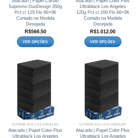
Atacado | Papel Cartão
Atacado | Papel Color Plus
produto
produto
Supremo DuoDesign 350g
Ultrablack Los Angeles
Pct c/ 125 Fls 66×96
120g Pct c/ 200 Fls 66×96
Cortado na Medida
Cortado na Medida
Desejada
Desejada
R$
566,50
R$
1.012,00
VER OPÇÕES
VER OPÇÕES
Este
Este
produto
produto
tem
tem
várias
várias
variantes.
variantes.
As
As
opções
opções
podem
podem
ser
ser
escolhidas
escolhidas
na
na
página
página
ULTRABLACK LOS ANGELES
ULTRABLACK LOS ANGELES
do
do
Atacado | Papel Color Plus
Atacado | Papel Color Plus
produto
produto
Ultrablack Los Angeles
Ultrablack Los Angeles