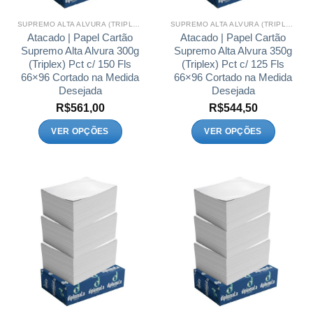
na
na
página
página
SUPREMO ALTA ALVURA (TRIPLEX)
SUPREMO ALTA ALVURA (TRIPLEX)
do
do
Atacado | Papel Cartão
Atacado | Papel Cartão
produto
produto
Supremo Alta Alvura 300g
Supremo Alta Alvura 350g
(Triplex) Pct c/ 150 Fls
(Triplex) Pct c/ 125 Fls
66×96 Cortado na Medida
66×96 Cortado na Medida
Desejada
Desejada
R$
561,00
R$
544,50
VER OPÇÕES
VER OPÇÕES
Este
Este
produto
produto
tem
tem
várias
várias
variantes.
variantes.
As
As
opções
opções
podem
podem
ser
ser
escolhidas
escolhidas
na
na
página
página