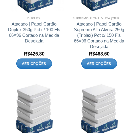
escolhidas
escolhidas
na
na
página
página
DUPLEX
SUPREMO ALTA ALVURA (TRIPLEX)
do
do
Atacado | Papel Cartão
Atacado | Papel Cartão
produto
produto
Duplex 350g Pct c/ 100 Fls
Supremo Alta Alvura 250g
66×96 Cortado na Medida
(Triplex) Pct c/ 150 Fls
Desejada
66×96 Cortado na Medida
Desejada
R$
426,80
R$
468,60
VER OPÇÕES
VER OPÇÕES
Este
Este
produto
produto
tem
tem
várias
várias
variantes.
variantes.
As
As
opções
opções
podem
podem
ser
ser
escolhidas
escolhidas