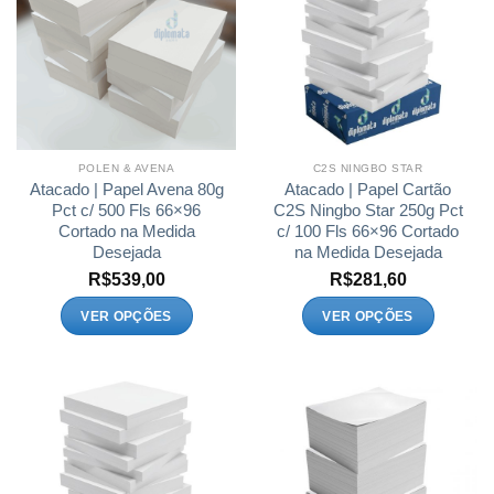
As
As
opções
opções
podem
podem
ser
ser
escolhidas
escolhidas
na
na
página
página
POLEN & AVENA
C2S NINGBO STAR
do
do
Atacado | Papel Avena 80g
Atacado | Papel Cartão
produto
produto
Pct c/ 500 Fls 66×96
C2S Ningbo Star 250g Pct
Cortado na Medida
c/ 100 Fls 66×96 Cortado
Desejada
na Medida Desejada
R$
539,00
R$
281,60
VER OPÇÕES
VER OPÇÕES
Este
Este
produto
produto
tem
tem
várias
várias
variantes.
variantes.
As
As
opções
opções