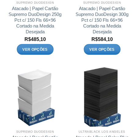
SUPREMO DUODESIGN
SUPREMO DUODESIGN
do
do
Atacado | Papel Cartão
Atacado | Papel Cartão
produto
produto
Supremo DuoDesign 250g
Supremo DuoDesign 300g
Pct c/ 150 Fls 66×96
Pct c/ 150 Fls 66×96
Cortado na Medida
Cortado na Medida
Desejada
Desejada
R$
485,10
R$
584,10
VER OPÇÕES
VER OPÇÕES
Este
Este
produto
produto
tem
tem
várias
várias
variantes.
variantes.
As
As
opções
opções
podem
podem
ser
ser
escolhidas
escolhidas
na
na
página
página
SUPREMO DUODESIGN
ULTRABLACK LOS ANGELES
do
do