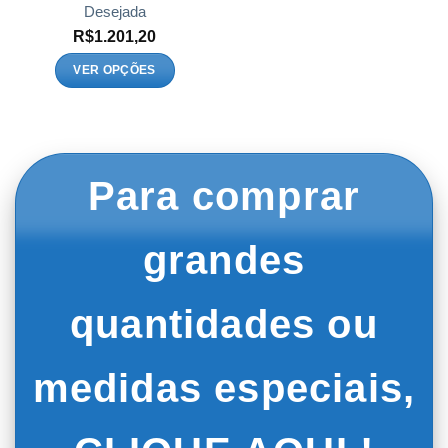
Desejada
R$
1.201,20
VER OPÇÕES
Este
produto
tem
várias
variantes.
Para comprar
As
opções
podem
grandes
ser
escolhidas
na
quantidades ou
página
do
produto
medidas especiais,