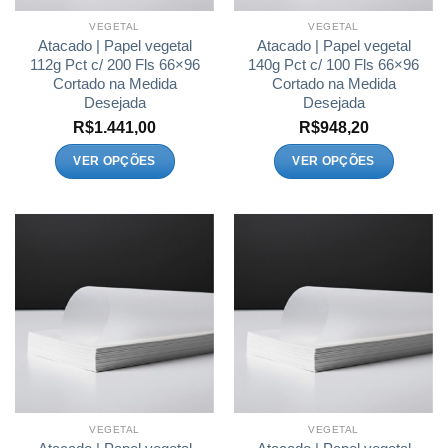
VEGETAL
VEGETAL
Atacado | Papel vegetal
Atacado | Papel vegetal
112g Pct c/ 200 Fls 66×96
140g Pct c/ 100 Fls 66×96
Cortado na Medida
Cortado na Medida
Desejada
Desejada
R$
1.441,00
R$
948,20
VER OPÇÕES
VER OPÇÕES
Este
Este
produto
produto
tem
tem
várias
várias
variantes.
variantes.
As
As
opções
opções
podem
podem
ser
ser
escolhidas
escolhidas
na
na
página
página
VEGETAL
VEGETAL
do
do