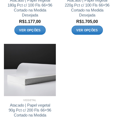
Atacado | Papel vegetal
Atacado | Papel vegetal
produto
produto
180g Pct c/ 100 Fls 66×96
220g Pct c/ 100 Fls 66×96
Cortado na Medida
Cortado na Medida
Desejada
Desejada
R$
1.177,00
R$
1.705,00
VER OPÇÕES
VER OPÇÕES
Este
Este
produto
produto
tem
tem
várias
várias
variantes.
variantes.
As
As
opções
opções
podem
podem
ser
ser
escolhidas
escolhidas
na
na
página
página
VEGETAL
do
do
Atacado | Papel vegetal
produto
produto
90g Pct c/ 200 Fls 66×96
Cortado na Medida