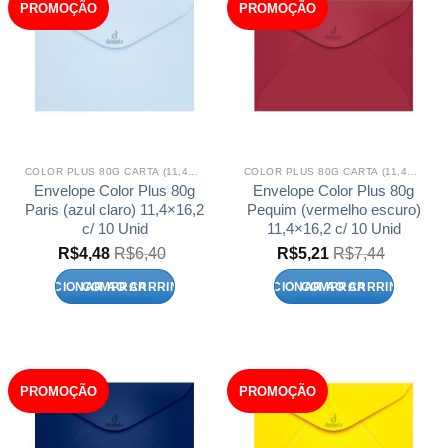
PROMOÇÃO
PROMOÇÃO
COLOR PLUS 80G CARTA (11,4X16,2)
COLOR PLUS 80G CARTA (11,4X16,2)
Envelope Color Plus 80g
Envelope Color Plus 80g
Paris (azul claro) 11,4×16,2
Pequim (vermelho escuro)
c/ 10 Unid
11,4×16,2 c/ 10 Unid
R$
4,48
R$
6,40
R$
5,21
R$
7,44
ADICIONAR AO CARRINHO
ADICIONAR AO CARRINHO
PROMOÇÃO
PROMOÇÃO