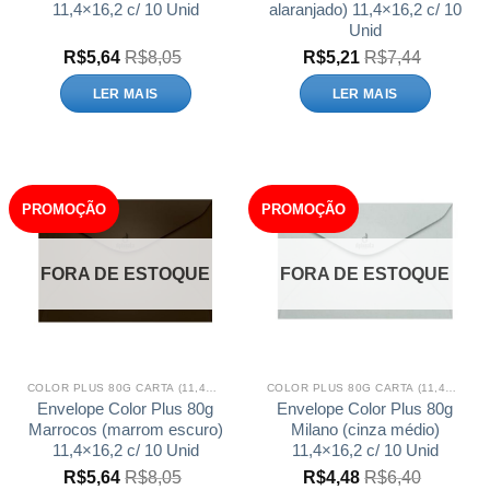
11,4×16,2 c/ 10 Unid
alaranjado) 11,4×16,2 c/ 10
Unid
R$
5,64
R$
8,05
R$
5,21
R$
7,44
LER MAIS
LER MAIS
PROMOÇÃO
PROMOÇÃO
FORA DE ESTOQUE
FORA DE ESTOQUE
COLOR PLUS 80G CARTA (11,4X16,2)
COLOR PLUS 80G CARTA (11,4X16,2)
Envelope Color Plus 80g
Envelope Color Plus 80g
Marrocos (marrom escuro)
Milano (cinza médio)
11,4×16,2 c/ 10 Unid
11,4×16,2 c/ 10 Unid
R$
5,64
R$
8,05
R$
4,48
R$
6,40