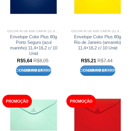
COLOR PLUS 80G CARTA (11,4X16,2)
COLOR PLUS 80G CARTA (11,4X16,2)
Envelope Color Plus 80g
Envelope Color Plus 80g
Porto Seguro (azul
Rio de Janeiro (amarelo)
marinho) 11,4×16,2 c/ 10
11,4×16,2 c/ 10 Unid
Unid
R$
5,64
R$
8,05
R$
5,21
R$
7,44
ADICIONAR AO CARRINHO
ADICIONAR AO CARRINHO
PROMOÇÃO
PROMOÇÃO