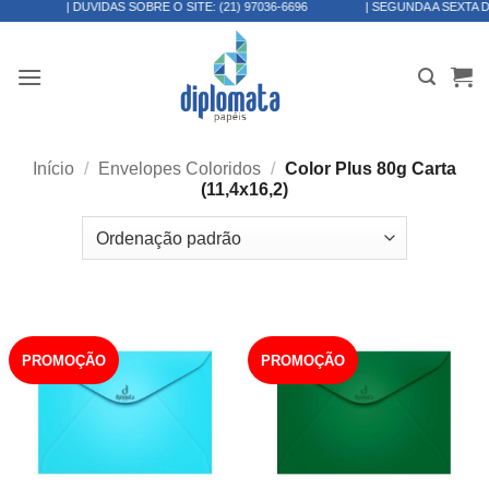
| DÚVIDAS SOBRE O SITE:
(21) 97036-6696
| SEGUNDA A SEXTA DAS 8:00H ÀS
Skip
to
content
Início
/
Envelopes Coloridos
/
Color Plus 80g Carta
(11,4x16,2)
PROMOÇÃO
PROMOÇÃO