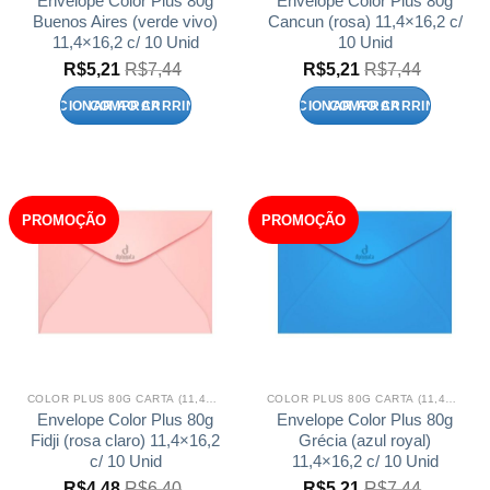
Envelope Color Plus 80g
Envelope Color Plus 80g
Buenos Aires (verde vivo)
Cancun (rosa) 11,4×16,2 c/
11,4×16,2 c/ 10 Unid
10 Unid
R$
5,21
R$
7,44
R$
5,21
R$
7,44
ADICIONAR AO CARRINHO
ADICIONAR AO CARRINHO
PROMOÇÃO
PROMOÇÃO
COLOR PLUS 80G CARTA (11,4X16,2)
COLOR PLUS 80G CARTA (11,4X16,2)
Envelope Color Plus 80g
Envelope Color Plus 80g
Fidji (rosa claro) 11,4×16,2
Grécia (azul royal)
c/ 10 Unid
11,4×16,2 c/ 10 Unid
R$
4,48
R$
6,40
R$
5,21
R$
7,44