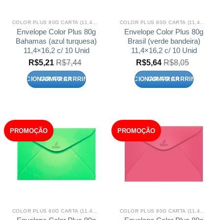
COLOR PLUS 80G CARTA (11,4X16,2)
COLOR PLUS 80G CARTA (11,4X16,2)
Envelope Color Plus 80g
Envelope Color Plus 80g
Bahamas (azul turquesa)
Brasil (verde bandeira)
11,4×16,2 c/ 10 Unid
11,4×16,2 c/ 10 Unid
R$
5,21
R$
7,44
R$
5,64
R$
8,05
ADICIONAR AO CARRINHO
ADICIONAR AO CARRINHO
PROMOÇÃO
PROMOÇÃO
COLOR PLUS 80G CARTA (11,4X16,2)
COLOR PLUS 80G CARTA (11,4X16,2)