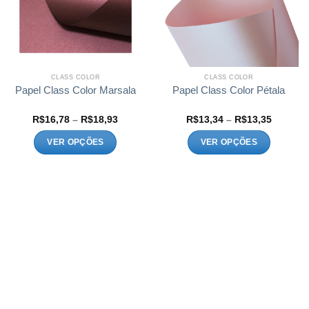
CLASS COLOR
CLASS COLOR
Papel Class Color Marsala
Papel Class Color Pétala
Faixa
Faixa
R$
16,78
–
R$
18,93
R$
13,34
–
R$
13,35
de
de
preço:
preço:
VER OPÇÕES
VER OPÇÕES
8
R$16,78
R$13,34
através
através
Este
Este
9
R$18,93
R$13,35
produto
produto
tem
tem
várias
várias
variantes.
variantes.
As
As
opções
opções
podem
podem
ser
ser
escolhidas
escolhidas
na
na