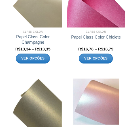
CLASS COLOR
CLASS COLOR
Papel Class Color
Papel Class Color Chiclete
Champagne
Faixa
Faixa
R$
13,34
–
R$
13,35
R$
16,78
–
R$
16,79
de
de
preço:
preço:
VER OPÇÕES
VER OPÇÕES
R$13,34
R$16,7
através
atravé
Este
Este
R$13,35
R$16,7
produto
produto
tem
tem
várias
várias
variantes.
variantes.
As
As
opções
opções
podem
podem
ser
ser
escolhidas
escolhidas
na
na