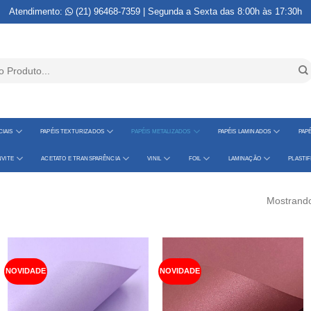
Atendimento:
(21) 96468-7359
| Segunda a Sexta das 8:00h às 17:30h
IAIS
PAPÉIS TEXTURIZADOS
PAPÉIS METALIZADOS
PAPÉIS LAMINADOS
PAPÉ
VITE
ACETATO E TRANSPARÊNCIA
VINIL
FOIL
LAMINAÇÃO
PLASTI
Mostrando
NOVIDADE
NOVIDADE