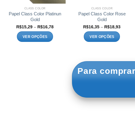
página
página
do
do
CLASS COLOR
CLASS COLOR
produto
produto
Papel Class Color Platinun
Papel Class Color Rose
Gold
Gold
Faixa
Faixa
R$
15,29
–
R$
16,78
R$
16,35
–
R$
18,93
de
de
preço:
preço:
VER OPÇÕES
VER OPÇÕES
R$15,29
R$16,3
através
atravé
Este
Este
R$16,78
R$18,9
produto
produto
tem
tem
várias
várias
variantes.
variantes.
Para comprar
As
As
opções
opções
podem
podem
ser
ser
escolhidas
escolhidas
na
na
página
página
do
do
produto
produto