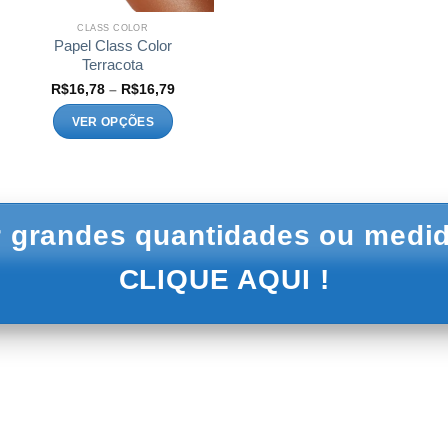
página
página
do
do
CLASS COLOR
produto
produto
Papel Class Color
Terracota
Faixa
R$
16,78
–
R$
16,79
de
preço:
VER OPÇÕES
5
R$16,78
s
através
Este
3
R$16,79
produto
tem
várias
variantes.
 grandes quantidades ou medid
As
opções
CLIQUE AQUI !
podem
ser
escolhidas
na
página
do
produto