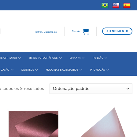
ATENDIMENTO
Carrinho
Entrar / Cadastre-se
IS OFF PAPER
PAPÉIS FOTOGRÁFICOS
LINHA A4
PAPELÃO
FICAÇÃO
DIVERSOS
MÁQUINAS E ACESSÓRIOS
PROMOÇÃO
 todos os 9 resultados