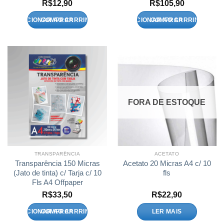
R$
12,90
R$
105,90
ADICIONAR AO CARRINHO
ADICIONAR AO CARRINHO
FORA DE ESTOQUE
TRANSPARÊNCIA
ACETATO
Transparência 150 Micras
Acetato 20 Micras A4 c/ 10
(Jato de tinta) c/ Tarja c/ 10
fls
Fls A4 Offpaper
R$
33,50
R$
22,90
ADICIONAR AO CARRINHO
LER MAIS