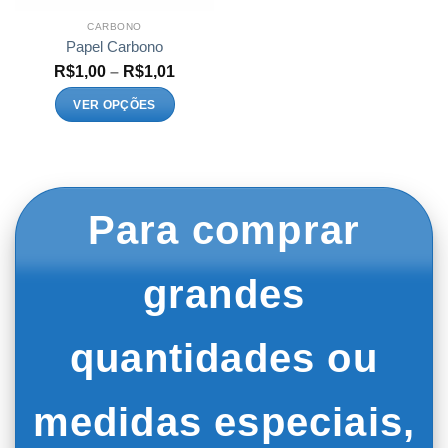
CARBONO
Papel Carbono
Faixa
R$
1,00
–
R$
1,01
de
preço:
VER OPÇÕES
R$1,00
Este
através
R$1,01
produto
tem
várias
variantes.
Para comprar
As
opções
podem
grandes
ser
escolhidas
na
quantidades ou
página
do
produto
medidas especiais,