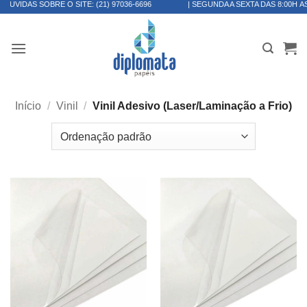
 SOBRE O SITE:
(21) 97036-6696
| SEGUNDA A SEXTA DAS 8:00H ÀS 17:30H
Skip
to
content
Início
/
Vinil
/
Vinil Adesivo (Laser/Laminação a Frio)