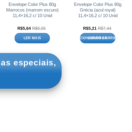
Envelope Color Plus 80g
Envelope Color Plus 80g
Marrocos (marrom escuro)
Grécia (azul royal)
11,4×16,2 c/ 10 Unid
11,4×16,2 c/ 10 Unid
R$
5,64
R$
8,05
R$
5,21
R$
7,44
LER MAIS
ADICIONAR AO CARRINHO
as especiais,