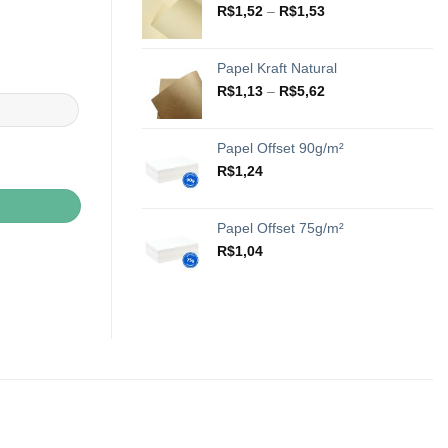
através
Faixa
R$
1,52
–
R$
1,53
R$20,42
de
preço:
R$1,52
Papel Kraft Natural
através
Faixa
R$
1,13
–
R$
5,62
R$1,53
de
preço:
R$1,13
Papel Offset 90g/m²
através
R$
1,24
R$5,62
Papel Offset 75g/m²
R$
1,04