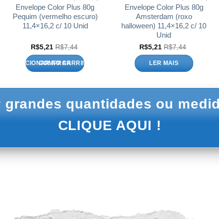
Envelope Color Plus 80g
Envelope Color Plus 80g
Pequim (vermelho escuro)
Amsterdam (roxo
11,4×16,2 c/ 10 Unid
halloween) 11,4×16,2 c/ 10
Unid
R$
5,21
R$
7,44
R$
5,21
R$
7,44
ADICIONAR AO CARRINHO
LER MAIS
 grandes quantidades ou medid
CLIQUE AQUI !