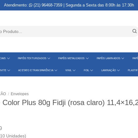
Atendimento:
(21) 96468-7359
| Segunda a Sexta das 8:00h às 17:30h
IAIS
PAPÉIS TEXTURIZADOS
PAPÉIS METALIZADOS
PAPÉIS LAMINADOS
PAPÉ
VITE
ACETATO E TRANSPARÊNCIA
VINIL
FOIL
LAMINAÇÃO
PLASTI
ÇÃO
/
Envelopes
Color Plus 80g Fidji (rosa claro) 11,4×16,2
0
 10 Unidades)