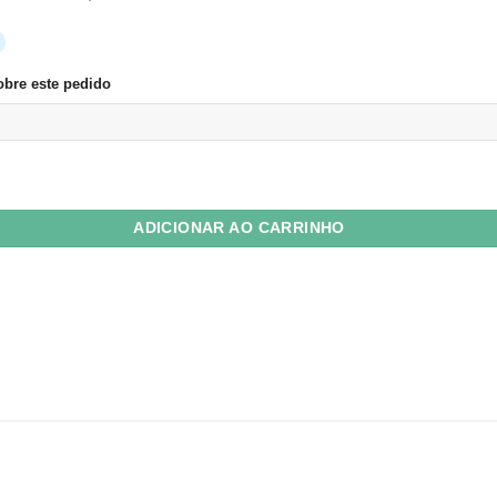
bre este pedido
Plus 80g Fidji (rosa claro) 11,4x16,2 c/ 10 Unid quantidade
ADICIONAR AO CARRINHO