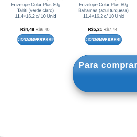
Envelope Color Plus 80g
Envelope Color Plus 80g
Tahiti (verde claro)
Bahamas (azul turquesa)
11,4×16,2 c/ 10 Unid
11,4×16,2 c/ 10 Unid
R$
4,48
R$
6,40
R$
5,21
R$
7,44
ADICIONAR AO CARRINHO
ADICIONAR AO CARRINHO
Para comprar