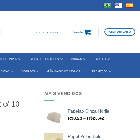
ATENDIMENTO
Carrinho
Entrar / Cadastre-se
IS OFF PAPER
PAPÉIS FOTOGRÁFICOS
LINHA A4
PAPELÃO
FICAÇÃO
DIVERSOS
MÁQUINAS E ACESSÓRIOS
PROMOÇÃO
MAIS VENDIDOS
 c/ 10
Papelão Cinza Horlle
Faixa
R$
6,23
–
R$
20,42
de
preço:
R$6,23
Papel Pólen Bold