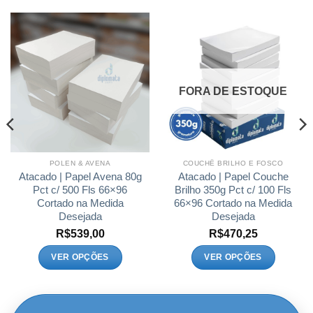
FORA DE ESTOQUE
POLEN & AVENA
COUCHÊ BRILHO E FOSCO
Atacado | Papel Avena 80g
Atacado | Papel Couche
Pct c/ 500 Fls 66×96
Brilho 350g Pct c/ 100 Fls
Cortado na Medida
66×96 Cortado na Medida
Desejada
Desejada
xa
R$
539,00
R$
470,25
ço:
VER OPÇÕES
VER OPÇÕES
45,00
Este
Este
avés
18,50
produto
produto
tem
tem