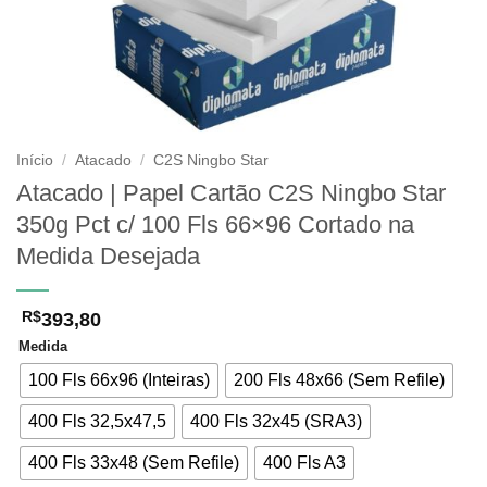
Início
/
Atacado
/
C2S Ningbo Star
Atacado | Papel Cartão C2S Ningbo Star
350g Pct c/ 100 Fls 66×96 Cortado na
Medida Desejada
393,80
R$
Medida
100 Fls 66x96 (Inteiras)
200 Fls 48x66 (Sem Refile)
400 Fls 32,5x47,5
400 Fls 32x45 (SRA3)
400 Fls 33x48 (Sem Refile)
400 Fls A3