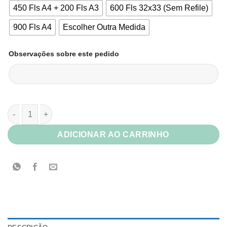
450 Fls A4 + 200 Fls A3
600 Fls 32x33 (Sem Refile)
900 Fls A4
Escolher Outra Medida
Observações sobre este pedido
Atacado | Papel Cartão C2S Ningbo Star 350g Pct c/ 100 Fls 6
ADICIONAR AO CARRINHO