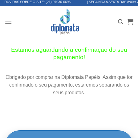
 SOBRE O SITE:
(21) 97036-6696
| SEGUNDA A SEXTA DAS 8:00H ÀS 17:30H
Skip
to
content
Estamos aguardando a confirmação do seu
pagamento!
Obrigado por comprar na Diplomata Papéis. Assim que for
confirmado o seu pagamento, estaremos separando os
seus produtos.