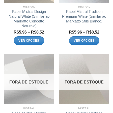
MISTRAL
MISTRAL
Papel Mistral Design
Papel Mistral Tradition
Natural White (Similar ao
Premium White (Similar ao
Markatto Concetto
Markatto Stile Bianco)
Naturale)
Faixa
Faixa
R$
5,96
–
R$
8,52
R$
5,96
–
R$
8,52
de
de
preço:
preço:
VER OPÇÕES
VER OPÇÕES
R$5,96
R$5,96
Este
Este
através
atravé
R$8,52
R$8,52
produto
produto
tem
tem
várias
várias
variantes.
variantes.
As
As
opções
opções
FORA DE ESTOQUE
FORA DE ESTOQUE
podem
podem
ser
ser
escolhidas
escolhidas
na
na
página
página
MISTRAL
MISTRAL
do
do