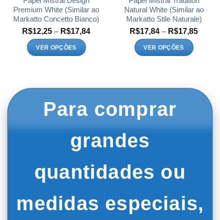
Papel Mistral Design
Papel Mistral Tradition
produto
produto
Premium White (Similar ao
Natural White (Similar ao
Markatto Concetto Bianco)
Markatto Stile Naturale)
Faixa
Faixa
R$
12,25
–
R$
17,84
R$
17,84
–
R$
17,85
de
de
preço:
preço
VER OPÇÕES
VER OPÇÕES
R$12,25
R$17,
Este
Este
através
atrav
R$17,84
R$17,
produto
produto
tem
tem
várias
várias
variantes.
variantes.
Para comprar
As
As
opções
opções
podem
podem
grandes
ser
ser
escolhidas
escolhidas
na
na
quantidades ou
página
página
do
do
produto
produto
medidas especiais,