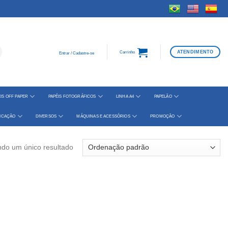
ATENDIMENTO
Carrinho
Entrar / Cadastre-se
IS OFF PAPER
PAPÉIS FOTOGRÁFICOS
LINHA A4
PAPELÃO
FICAÇÃO
DIVERSOS
MÁQUINAS E ACESSÓRIOS
PROMOÇÃO
ndo um único resultado