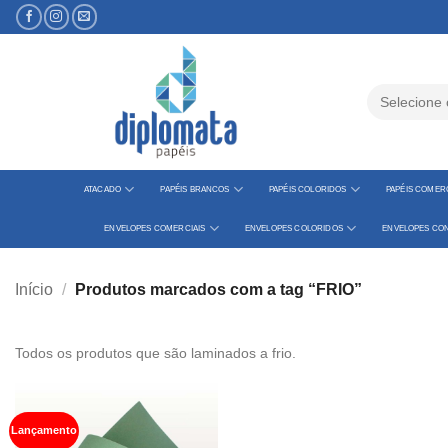
Skip
to
content
Pesquisar
por:
ATACADO
PAPÉIS BRANCOS
PAPÉIS COLORIDOS
PAPÉIS COMERC
ENVELOPES COMERCIAIS
ENVELOPES COLORIDOS
ENVELOPES CON
Início
/
Produtos marcados com a tag “FRIO”
Todos os produtos que são laminados a frio.
Lançamento