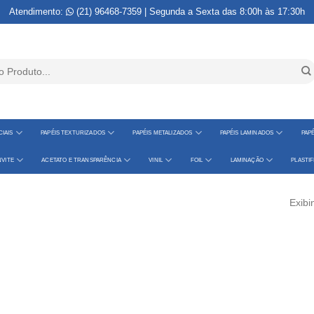
Atendimento:
(21) 96468-7359
| Segunda a Sexta das 8:00h às 17:30h
IAIS
PAPÉIS TEXTURIZADOS
PAPÉIS METALIZADOS
PAPÉIS LAMINADOS
PAPÉ
VITE
ACETATO E TRANSPARÊNCIA
VINIL
FOIL
LAMINAÇÃO
PLASTI
Exibi