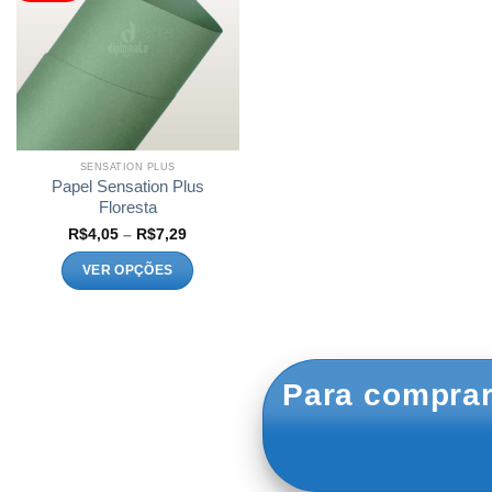
SENSATION PLUS
Papel Sensation Plus
Floresta
Faixa
R$
4,05
–
R$
7,29
de
preço:
VER OPÇÕES
R$4,05
através
Este
R$7,29
produto
tem
várias
variantes.
Para comprar
As
opções
podem
ser