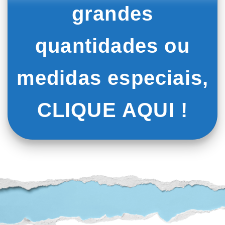
grandes
opções
opções
podem
podem
ser
ser
quantidades ou
escolhidas
escolhidas
na
na
página
página
medidas especiais,
do
do
produto
produto
CLIQUE AQUI !