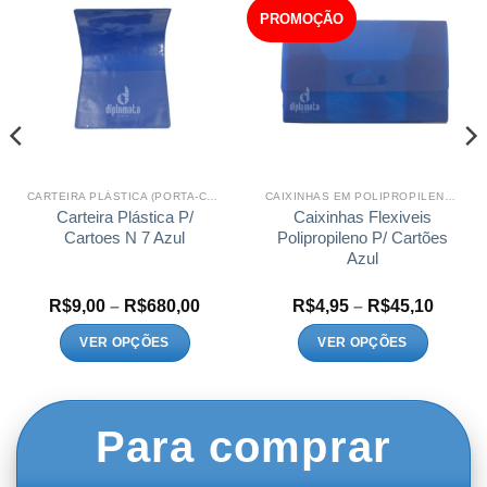
PROMOÇÃO
CARTEIRA PLÁSTICA (PORTA-CARTÕES)
CAIXINHAS EM POLIPROPILENO (PORTA-CARTÕES)
Carteira Plástica P/
Caixinhas Flexiveis
Cartoes N 7 Azul
Polipropileno P/ Cartões
Azul
Faixa
Faixa
R$
9,00
–
R$
680,00
R$
4,95
–
R$
45,10
de
de
preço:
preço:
VER OPÇÕES
VER OPÇÕES
R$9,00
R$4,9
Este
Este
através
atravé
R$680,00
R$45,
produto
produto
tem
tem
Para comprar
várias
várias
variantes.
variantes.
As
As