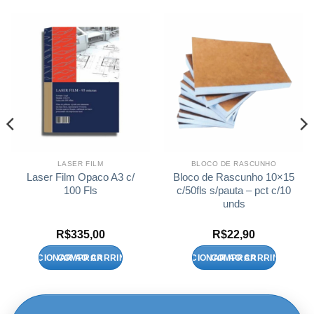
LASER FILM
BLOCO DE RASCUNHO
Laser Film Opaco A3 c/
Bloco de Rascunho 10×15
100 Fls
c/50fls s/pauta – pct c/10
unds
R$
335,00
R$
22,90
ADICIONAR AO CARRINHO
ADICIONAR AO CARRINHO