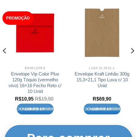
PROMOÇÃO
ENVELOPES
LUVA 15,3X21,1
Envelope Vip Color Plus
Envelope Kraft Linhão 300g
120g Tóquio (vermelho
15,3×21,1 Tipo Luva c/ 10
vivo) 16×16 Fecho Reto c/
Unid
10 Unid
R$
10,95
R$
19,90
R$
69,90
ADICIONAR AO CARRINHO
ADICIONAR AO CARRINHO