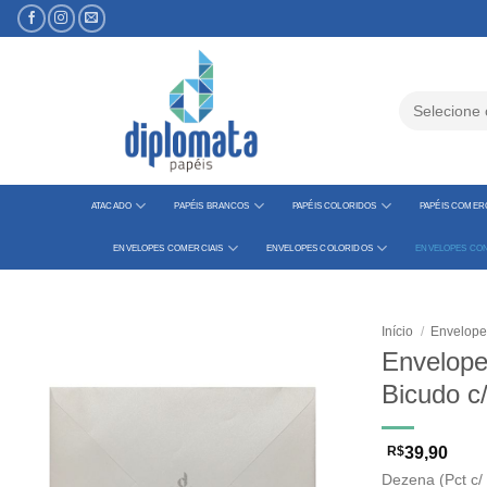
Skip
to
content
Pesquisar
por:
ATACADO
PAPÉIS BRANCOS
PAPÉIS COLORIDOS
PAPÉIS COMERC
ENVELOPES COMERCIAIS
ENVELOPES COLORIDOS
ENVELOPES CON
Início
/
Envelope
Envelope
Bicudo c
R$
39,90
Dezena (Pct c/