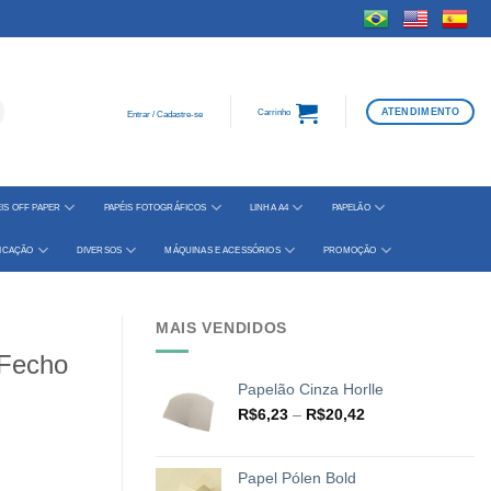
ATENDIMENTO
Carrinho
Entrar / Cadastre-se
IS OFF PAPER
PAPÉIS FOTOGRÁFICOS
LINHA A4
PAPELÃO
FICAÇÃO
DIVERSOS
MÁQUINAS E ACESSÓRIOS
PROMOÇÃO
MAIS VENDIDOS
 Fecho
Papelão Cinza Horlle
Faixa
R$
6,23
–
R$
20,42
de
preço:
R$6,23
Papel Pólen Bold