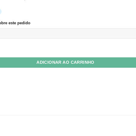
bre este pedido
 Plus 180g Aspen (branco) 15,5x22 Fecho Bicudo c/ 10 Unid quantidade
ADICIONAR AO CARRINHO