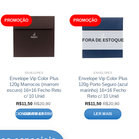
PROMOÇÃO
PROMOÇÃO
FORA DE ESTOQUE
ENVELOPES
ENVELOPES
Envelope Vip Color Plus
Envelope Vip Color Plus
120g Marrocos (marrom
120g Porto Seguro (azul
escuro) 16×16 Fecho Reto
marinho) 16×16 Fecho
c/ 10 Unid
Reto c/ 10 Unid
R$
11,50
R$
20,90
R$
11,50
R$
20,90
ADICIONAR AO CARRINHO
LER MAIS