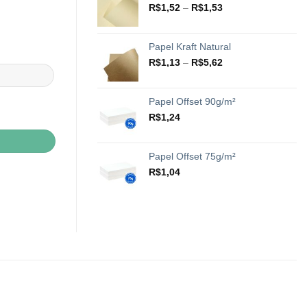
através
Faixa
R$
1,52
–
R$
1,53
R$20,42
de
preço:
R$1,52
Papel Kraft Natural
através
Faixa
R$
1,13
–
R$
5,62
R$1,53
de
preço:
R$1,13
Papel Offset 90g/m²
através
R$
1,24
R$5,62
Papel Offset 75g/m²
R$
1,04