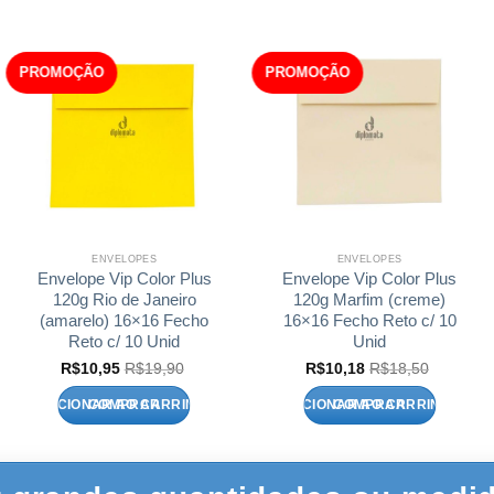
PROMOÇÃO
PROMOÇÃO
ENVELOPES
ENVELOPES
Envelope Vip Color Plus
Envelope Vip Color Plus
120g Rio de Janeiro
120g Marfim (creme)
(amarelo) 16×16 Fecho
16×16 Fecho Reto c/ 10
Reto c/ 10 Unid
Unid
R$
10,95
R$
19,90
R$
10,18
R$
18,50
ADICIONAR AO CARRINHO
ADICIONAR AO CARRINHO