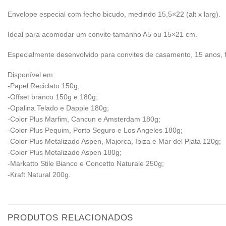
Envelope especial com fecho bicudo, medindo 15,5×22 (alt x larg).
Ideal para acomodar um convite tamanho A5 ou 15×21 cm.
Especialmente desenvolvido para convites de casamento, 15 anos, f
Disponível em:
-Papel Reciclato 150g;
-Offset branco 150g e 180g;
-Opalina Telado e Dapple 180g;
-Color Plus Marfim, Cancun e Amsterdam 180g;
-Color Plus Pequim, Porto Seguro e Los Angeles 180g;
-Color Plus Metalizado Aspen, Majorca, Ibiza e Mar del Plata 120g;
-Color Plus Metalizado Aspen 180g;
-Markatto Stile Bianco e Concetto Naturale 250g;
-Kraft Natural 200g.
PRODUTOS RELACIONADOS