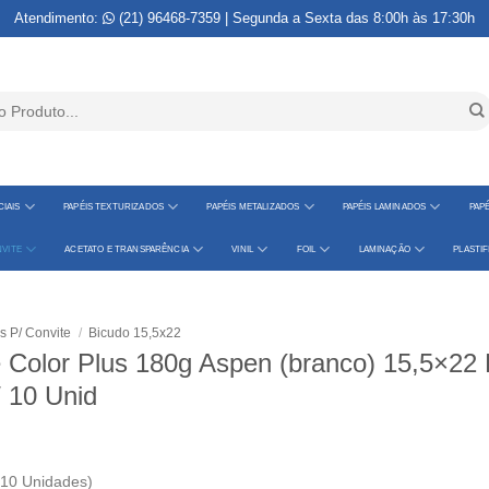
Atendimento:
(21) 96468-7359
| Segunda a Sexta das 8:00h às 17:30h
IAIS
PAPÉIS TEXTURIZADOS
PAPÉIS METALIZADOS
PAPÉIS LAMINADOS
PAPÉ
VITE
ACETATO E TRANSPARÊNCIA
VINIL
FOIL
LAMINAÇÃO
PLASTI
s P/ Convite
/
Bicudo 15,5x22
 Color Plus 180g Aspen (branco) 15,5×22
/ 10 Unid
 10 Unidades)