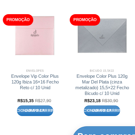
PROMOÇÃO
PROMOÇÃO
ENVELOPES
BICUDO 15,5X22
Envelope Vip Color Plus
Envelope Color Plus 120g
120g Ibiza 16×16 Fecho
Mar Del Plata (cinza
Reto c/ 10 Unid
metalizado) 15,5×22 Fecho
Bicudo c/ 10 Unid
R$
15,35
R$
27,90
R$
23,18
R$
30,90
ADICIONAR AO CARRINHO
ADICIONAR AO CARRINHO