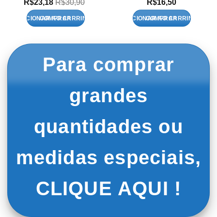
R$
23,18
R$
30,90
R$
16,50
ADICIONAR AO CARRINHO
ADICIONAR AO CARRINHO
Para comprar
grandes
quantidades ou
medidas especiais,
CLIQUE AQUI !