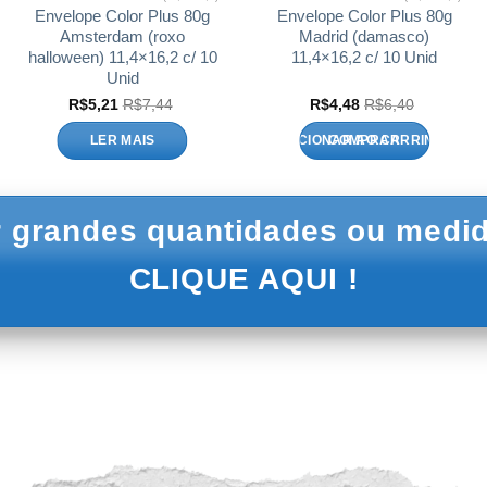
Envelope Color Plus 80g
Envelope Color Plus 80g
Amsterdam (roxo
Madrid (damasco)
halloween) 11,4×16,2 c/ 10
11,4×16,2 c/ 10 Unid
Unid
R$
5,21
R$
7,44
R$
4,48
R$
6,40
LER MAIS
ADICIONAR AO CARRINHO
 grandes quantidades ou medid
CLIQUE AQUI !