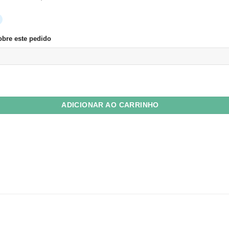
bre este pedido
Plus 80g Pequim (vermelho escuro) 11,4x22,9 c/ 10 Unid quantidade
ADICIONAR AO CARRINHO