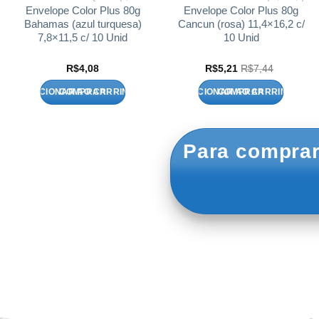
Envelope Color Plus 80g
Envelope Color Plus 80g
Bahamas (azul turquesa)
Cancun (rosa) 11,4×16,2 c/
7,8×11,5 c/ 10 Unid
10 Unid
R$
4,08
R$
5,21
R$
7,44
ADICIONAR AO CARRINHO
ADICIONAR AO CARRINHO
Para comprar