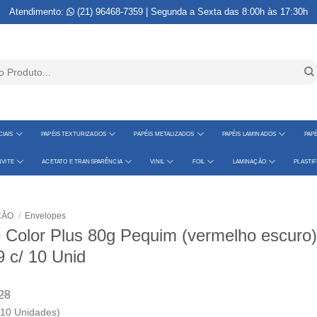
Atendimento:
(21) 96468-7359
| Segunda a Sexta das 8:00h às 17:30h
IAIS
PAPÉIS TEXTURIZADOS
PAPÉIS METALIZADOS
PAPÉIS LAMINADOS
PAPÉ
VITE
ACETATO E TRANSPARÊNCIA
VINIL
FOIL
LAMINAÇÃO
PLASTI
ÇÃO
/
Envelopes
 Color Plus 80g Pequim (vermelho escuro)
9 c/ 10 Unid
28
 10 Unidades)