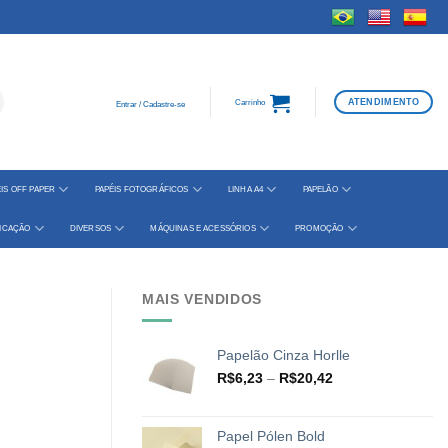
ATENDIMENTO
Carrinho
Entrar / Cadastre-se
IS OFF PAPER
PAPÉIS FOTOGRÁFICOS
LINHA A4
PAPELÃO
FICAÇÃO
DIVERSOS
MÁQUINAS E ACESSÓRIOS
PROMOÇÃO
MAIS VENDIDOS
Papelão Cinza Horlle
Faixa
R$
6,23
–
R$
20,42
de
preço:
R$6,23
Papel Pólen Bold