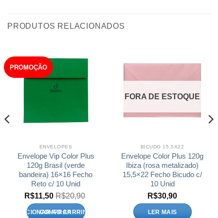
PRODUTOS RELACIONADOS
PROMOÇÃO
FORA DE ESTOQUE
ENVELOPES
BICUDO 15,5X22
Envelope Vip Color Plus
Envelope Color Plus 120g
120g Brasil (verde
Ibiza (rosa metalizado)
bandeira) 16×16 Fecho
15,5×22 Fecho Bicudo c/
Reto c/ 10 Unid
10 Unid
R$
11,50
R$
20,90
R$
30,90
ADICIONAR AO CARRINHO
LER MAIS