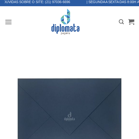
S SOBRE O SITE:
(21) 97036-6696
| SEGUNDA A SEXTA DAS 8:00H ÀS 17:30H
Skip
to
content