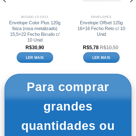
BICUDO 15,5X22
ENVELOPES
Envelope Color Plus 120g
Envelope Offset 120g
Ibiza (rosa metalizado)
16×16 Fecho Reto c/ 10
15,5×22 Fecho Bicudo c/
Unid
10 Unid
R$
30,90
R$
5,78
R$
10,50
LER MAIS
LER MAIS
Para comprar
grandes
quantidades ou