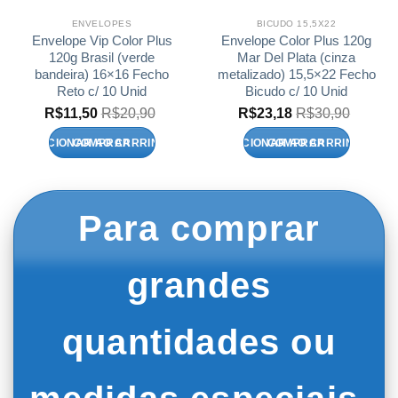
ENVELOPES
BICUDO 15,5X22
Envelope Vip Color Plus
Envelope Color Plus 120g
120g Brasil (verde
Mar Del Plata (cinza
bandeira) 16×16 Fecho
metalizado) 15,5×22 Fecho
Reto c/ 10 Unid
Bicudo c/ 10 Unid
R$
11,50
R$
20,90
R$
23,18
R$
30,90
ADICIONAR AO CARRINHO
ADICIONAR AO CARRINHO
Para comprar
grandes
quantidades ou