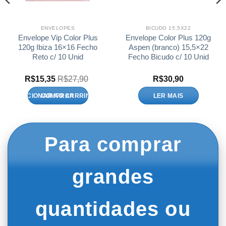
ENVELOPES
BICUDO 15,5X22
Envelope Vip Color Plus
Envelope Color Plus 120g
120g Ibiza 16×16 Fecho
Aspen (branco) 15,5×22
Reto c/ 10 Unid
Fecho Bicudo c/ 10 Unid
R$
15,35
R$
27,90
R$
30,90
ADICIONAR AO CARRINHO
LER MAIS
Para comprar
grandes
quantidades ou