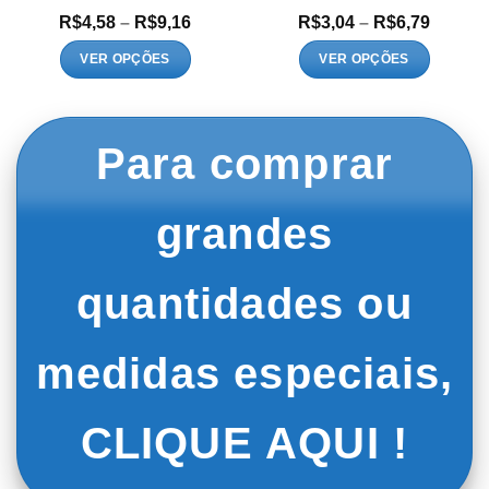
Faixa
Faixa
R$
4,58
–
R$
9,16
R$
3,04
–
R$
6,79
de
de
:
preço:
preço:
VER OPÇÕES
VER OPÇÕES
5
R$4,58
R$3,04
Este
Este
és
através
atravé
9
R$9,16
R$6,79
produto
produto
tem
tem
Para comprar
várias
várias
variantes.
variantes.
As
As
grandes
opções
opções
podem
podem
ser
ser
quantidades ou
escolhidas
escolhidas
na
na
página
página
medidas especiais,
do
do
produto
produto
CLIQUE AQUI !