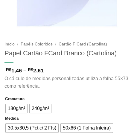
Início
/
Papéis Coloridos
/
Cartão F Card (Cartolina)
Papel Cartão FCard Branco (Cartolina)
Faixa
1,46
–
2,61
R$
R$
de
O cálculo de medidas personalizadas utiliza a folha 55×73
preço:
R$1,46
como referência.
através
R$2,61
Gramatura
180g/m²
240g/m²
Medida
30,5x30,5 (Pct c/ 2 Fls)
50x66 (1 Folha Inteira)