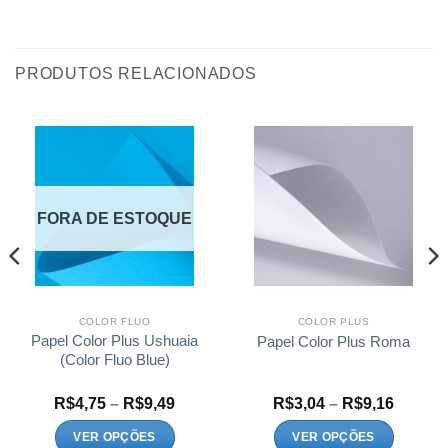
PRODUTOS RELACIONADOS
FORA DE ESTOQUE
COLOR FLUO
COLOR PLUS
Papel Color Plus Ushuaia
Papel Color Plus Roma
(Color Fluo Blue)
Faixa
Faixa
R$
4,75
–
R$
9,49
R$
3,04
–
R$
9,16
de
de
:
preço:
preço:
VER OPÇÕES
VER OPÇÕES
9
R$4,75
R$3,04