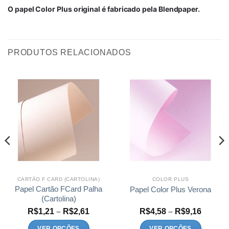
O papel Color Plus original é fabricado pela Blendpaper.
PRODUTOS RELACIONADOS
CARTÃO F CARD (CARTOLINA)
COLOR PLUS
Papel Cartão FCard Palha
Papel Color Plus Verona
(Cartolina)
Faixa
Faixa
R$
1,21
–
R$
2,61
R$
4,58
–
R$
9,16
de
de
:
preço:
preço:
VER OPÇÕES
VER OPÇÕES