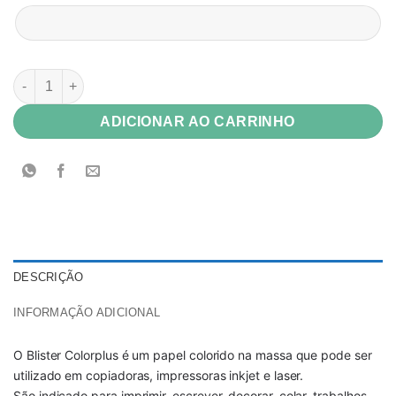
Papel Color Plus Costa Rica 180g A4 c/ 25 Fls quantidade
ADICIONAR AO CARRINHO
DESCRIÇÃO
INFORMAÇÃO ADICIONAL
O Blister Colorplus é um papel colorido na massa que pode ser
utilizado em copiadoras, impressoras inkjet e laser.
São indicado para imprimir, escrever, decorar, colar, trabalhos