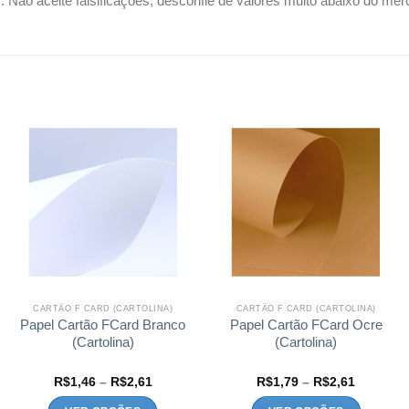
is. Não aceite falsificações, desconfie de valores muito abaixo do mer
CARTÃO F CARD (CARTOLINA)
CARTÃO F CARD (CARTOLINA)
Papel Cartão FCard Branco
Papel Cartão FCard Ocre
(Cartolina)
(Cartolina)
Faixa
Faixa
R$
1,46
–
R$
2,61
R$
1,79
–
R$
2,61
de
de
preço:
preço: