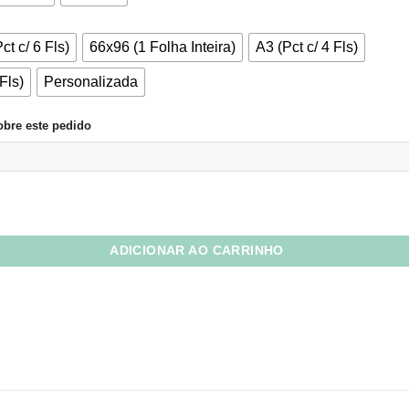
através
R$9,16
ct c/ 6 Fls)
66x96 (1 Folha Inteira)
A3 (Pct c/ 4 Fls)
Fls)
Personalizada
bre este pedido
s Egito quantidade
ADICIONAR AO CARRINHO