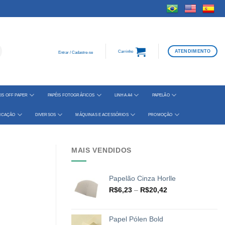
ATENDIMENTO
Carrinho
Entrar / Cadastre-se
IS OFF PAPER
PAPÉIS FOTOGRÁFICOS
LINHA A4
PAPELÃO
FICAÇÃO
DIVERSOS
MÁQUINAS E ACESSÓRIOS
PROMOÇÃO
MAIS VENDIDOS
Papelão Cinza Horlle
Faixa
R$
6,23
–
R$
20,42
de
preço:
R$6,23
Papel Pólen Bold