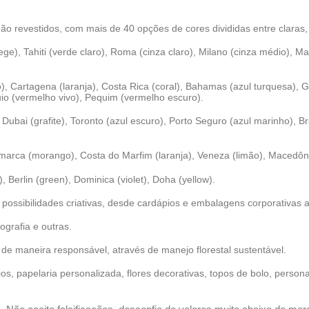
não revestidos, com mais de 40 opções de cores divididas entre claras,
e), Tahiti (verde claro), Roma (cinza claro), Milano (cinza médio), Madr
 Cartagena (laranja), Costa Rica (coral), Bahamas (azul turquesa), Gré
quio (vermelho vivo), Pequim (vermelho escuro).
bai (grafite), Toronto (azul escuro), Porto Seguro (azul marinho), B
arca (morango), Costa do Marfim (laranja), Veneza (limão), Macedônia
 Berlin (green), Dominica (violet), Doha (yellow).
ossibilidades criativas, desde cardápios e embalagens corporativas a
pografia e outras.
a de maneira responsável, através de manejo florestal sustentável.
s, papelaria personalizada, flores decorativas, topos de bolo, persona