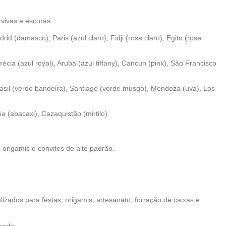
 vivas e escuras.
id (damasco), Paris (azul claro), Fidji (rosa claro), Egito (rose
cia (azul royal), Aruba (azul tiffany), Cancun (pink), São Francisco
rasil (verde bandeira), Santiago (verde musgo), Mendoza (uva), Los
 (abacaxi), Cazaquistão (mirtilo).
 origamis e convites de alto padrão.
lizados para festas, origamis, artesanato, forração de caixas e