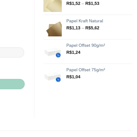
através
Faixa
R$
1,52
–
R$
1,53
R$20,42
de
preço:
R$1,52
Papel Kraft Natural
através
Faixa
R$
1,13
–
R$
5,62
R$1,53
de
preço:
R$1,13
Papel Offset 90g/m²
através
R$
1,24
R$5,62
Papel Offset 75g/m²
R$
1,04