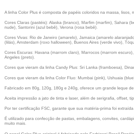
A linha Color Plus é composta de papéis coloridos na massa, lisos, 
Cores Claras (pastéis): Alaska (branco), Marfim (marfim), Sahara (beg
nude), Santorini (azul bebê), Verona (rosa bebê).
Cores Vivas: Rio de Janeiro (amarelo), Jamaica (amarelo alaranjado),
(lilás), Amsterdam (roxo halloween), Buenos Aires (verde vivo), Tó
Cores Escuras: Havana (marrom claro), Marrocos (marrom escuro), Du
Angeles (preto).
Cores que vieram da linha Candy Plus: Sri Lanka (framboesa), Dinam
Cores que vieram da linha Color Fluo: Mumbai (pink), Ushuaia (blue),
Fabricado em 80g, 120g, 180g e 240g, oferece um grande leque de p
Aceita impressão a jato de tinta e laser, além de serigrafia, offset, ti
Por ter certificação FSC, garante que sua matéria-prima foi extraíd
É utilizado para confecção de pastas, embalagens, convites, cardápio
muito mais.