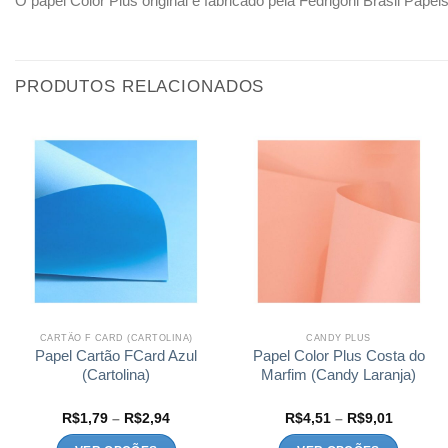
O papel Color Plus original é fabricado pela Fedrigoni Brasil Papé
PRODUTOS RELACIONADOS
CARTÃO F CARD (CARTOLINA)
CANDY PLUS
Papel Cartão FCard Azul
Papel Color Plus Costa do
(Cartolina)
Marfim (Candy Laranja)
Faixa
Faixa
R$
1,79
–
R$
2,94
R$
4,51
–
R$
9,01
de
de
preço:
preço: