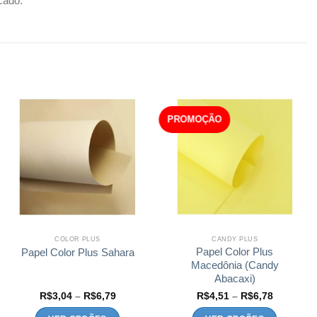
cado.
PROMOÇÃO
COLOR PLUS
CANDY PLUS
Papel Color Plus
Papel Color Plus Sahara
Macedônia (Candy
Abacaxi)
Faixa
Faixa
R$
3,04
–
R$
6,79
R$
4,51
–
R$
6,78
de
de
preço:
preço: