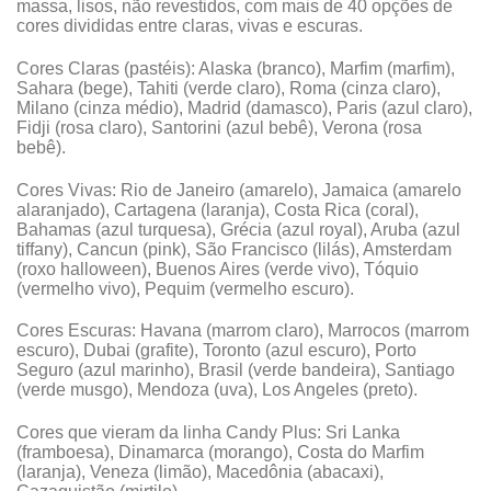
massa, lisos, não revestidos, com mais de 40 opções de
cores divididas entre claras, vivas e escuras.
Cores Claras (pastéis): Alaska (branco), Marfim (marfim),
Sahara (bege), Tahiti (verde claro), Roma (cinza claro),
Milano (cinza médio), Madrid (damasco), Paris (azul claro),
Fidji (rosa claro), Santorini (azul bebê), Verona (rosa
bebê).
Cores Vivas: Rio de Janeiro (amarelo), Jamaica (amarelo
alaranjado), Cartagena (laranja), Costa Rica (coral),
Bahamas (azul turquesa), Grécia (azul royal), Aruba (azul
tiffany), Cancun (pink), São Francisco (lilás), Amsterdam
(roxo halloween), Buenos Aires (verde vivo), Tóquio
(vermelho vivo), Pequim (vermelho escuro).
Cores Escuras: Havana (marrom claro), Marrocos (marrom
escuro), Dubai (grafite), Toronto (azul escuro), Porto
Seguro (azul marinho), Brasil (verde bandeira), Santiago
(verde musgo), Mendoza (uva), Los Angeles (preto).
Cores que vieram da linha Candy Plus: Sri Lanka
(framboesa), Dinamarca (morango), Costa do Marfim
(laranja), Veneza (limão), Macedônia (abacaxi),