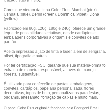
Cazaquistão (mirtilo).
Cores que vieram da linha Color Fluo: Mumbai (pink),
Ushuaia (blue), Berlin (green), Dominica (violet), Doha
(yellow).
Fabricado em 80g, 120g, 180g e 240g, oferece um grande
leque de possibilidades criativas, desde cardápios e
embalagens corporativas a origamis e convites de alto
padrão.
Aceita impressão a jato de tinta e laser, além de serigrafia,
offset, tipografia e outras.
Por ter certificação FSC, garante que sua matéria-prima foi
extraída de maneira responsável, através de manejo
florestal sustentável.
É utilizado para confecção de pastas, embalagens,
convites, cardápios, papelaria personalizada, flores
decorativas, topos de bolo, personalizados para festas,
origamis, artesanato, forração de caixas e muito mais.
O papel Color Plus original é fabricado pela Fedrigoni Brasil