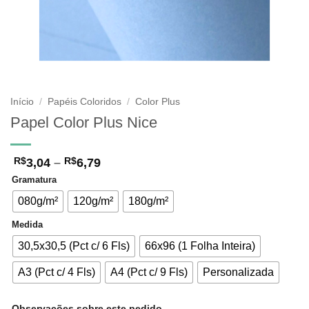
Início
/
Papéis Coloridos
/
Color Plus
Papel Color Plus Nice
Faixa
3,04
–
6,79
R$
R$
de
Gramatura
preço:
R$3,04
080g/m²
120g/m²
180g/m²
através
R$6,79
Medida
30,5x30,5 (Pct c/ 6 Fls)
66x96 (1 Folha Inteira)
A3 (Pct c/ 4 Fls)
A4 (Pct c/ 9 Fls)
Personalizada
Observações sobre este pedido