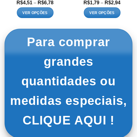
Faixa
Faixa
R$
4,51
–
R$
6,78
R$
1,79
–
R$
2,94
de
de
:
preço:
preço:
VER OPÇÕES
VER OPÇÕES
9
R$4,51
R$1,79
Este
Este
és
através
atravé
1
R$6,78
R$2,94
produto
produto
tem
tem
Para comprar
várias
várias
variantes.
variantes.
As
As
grandes
opções
opções
podem
podem
ser
ser
quantidades ou
escolhidas
escolhidas
na
na
página
página
medidas especiais,
do
do
produto
produto
CLIQUE AQUI !