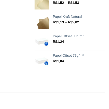
através
Faixa
R$
1,52
–
R$
1,53
R$20,42
de
preço:
R$1,52
Papel Kraft Natural
através
Faixa
R$
1,13
–
R$
5,62
R$1,53
de
preço:
R$1,13
Papel Offset 90g/m²
através
R$
1,24
R$5,62
Papel Offset 75g/m²
R$
1,04