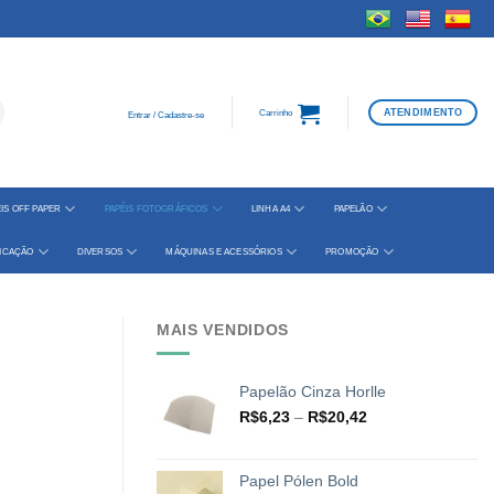
ATENDIMENTO
Carrinho
Entrar / Cadastre-se
IS OFF PAPER
PAPÉIS FOTOGRÁFICOS
LINHA A4
PAPELÃO
FICAÇÃO
DIVERSOS
MÁQUINAS E ACESSÓRIOS
PROMOÇÃO
MAIS VENDIDOS
Papelão Cinza Horlle
Faixa
R$
6,23
–
R$
20,42
de
preço:
R$6,23
Papel Pólen Bold