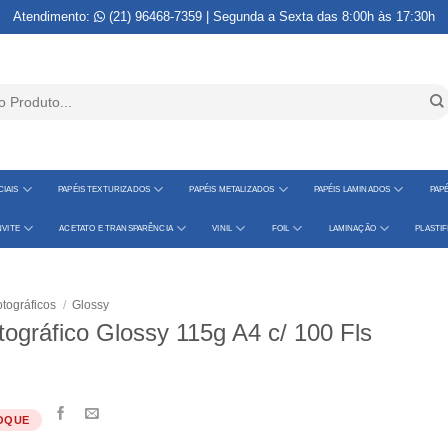
Atendimento:
(21) 96468-7359
| Segunda a Sexta das 8:00h às 17:30h
IAIS
PAPÉIS TEXTURIZADOS
PAPÉIS METALIZADOS
PAPÉIS LAMINADOS
PAPÉ
VITE
ACETATO E TRANSPARÊNCIA
VINIL
FOIL
LAMINAÇÃO
PLASTI
tográficos
/
Glossy
tográfico Glossy 115g A4 c/ 100 Fls
OQUE