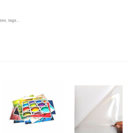
.
tazes, tags…