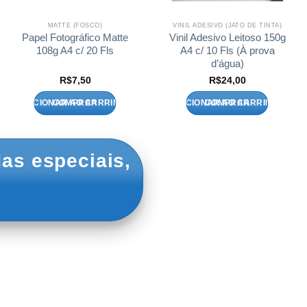
MATTE (FOSCO)
VINIL ADESIVO (JATO DE TINTA)
Papel Fotográfico Matte
Vinil Adesivo Leitoso 150g
108g A4 c/ 20 Fls
A4 c/ 10 Fls (À prova
d’água)
R$
7,50
R$
24,00
ADICIONAR AO CARRINHO
ADICIONAR AO CARRINHO
as especiais,