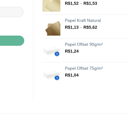
através
Faixa
R$
1,52
–
R$
1,53
R$20,42
de
preço:
R$1,52
Papel Kraft Natural
através
Faixa
R$
1,13
–
R$
5,62
R$1,53
de
preço:
R$1,13
Papel Offset 90g/m²
através
R$
1,24
R$5,62
Papel Offset 75g/m²
R$
1,04