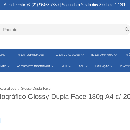
Atendimento:
(21) 96468-7359
| Segunda a Sexta das 8:00h às 17:30h
IAIS
PAPÉIS TEXTURIZADOS
PAPÉIS METALIZADOS
PAPÉIS LAMINADOS
PAPÉ
VITE
ACETATO E TRANSPARÊNCIA
VINIL
FOIL
LAMINAÇÃO
PLASTI
tográficos
/
Glossy Dupla Face
tográfico Glossy Dupla Face 180g A4 c/ 20