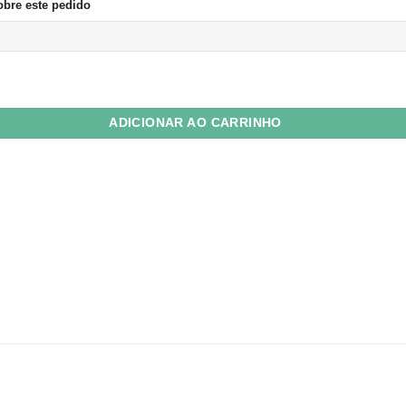
bre este pedido
co Glossy Dupla Face 180g A4 c/ 20 Fls quantidade
ADICIONAR AO CARRINHO