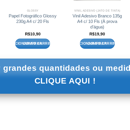
GLOSSY
VINIL ADESIVO (JATO DE TINTA)
Papel Fotográfico Glossy
Vinil Adesivo Branco 135g
230g A4 c/ 20 Fls
A4 c/ 10 Fls (À prova
d’água)
R$
10,90
R$
19,90
ADICIONAR AO CARRINHO
ADICIONAR AO CARRINHO
 grandes quantidades ou medid
CLIQUE AQUI !