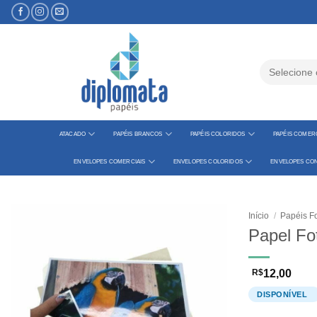
Skip
to
content
Pesquisar
por:
ATACADO
PAPÉIS BRANCOS
PAPÉIS COLORIDOS
PAPÉIS COMERC
ENVELOPES COMERCIAIS
ENVELOPES COLORIDOS
ENVELOPES CON
Início
/
Papéis Fo
Papel Fo
R$
12,00