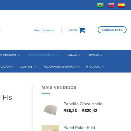
ATENDIMENTO
Carrinho
Entrar / Cadastre-se
IS OFF PAPER
PAPÉIS FOTOGRÁFICOS
LINHA A4
PAPELÃO
FICAÇÃO
DIVERSOS
MÁQUINAS E ACESSÓRIOS
PROMOÇÃO
MAIS VENDIDOS
 Fls
Papelão Cinza Horlle
Faixa
R$
6,23
–
R$
20,42
de
preço:
R$6,23
Papel Pólen Bold