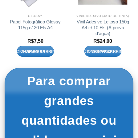
GLOSSY
VINIL ADESIVO (JATO DE TINTA)
Papel Fotográfico Glossy
Vinil Adesivo Leitoso 150g
115g c/ 20 Fls A4
A4 c/ 10 Fls (À prova
d’água)
R$
7,50
R$
24,00
ADICIONAR AO CARRINHO
ADICIONAR AO CARRINHO
Para comprar
grandes
quantidades ou