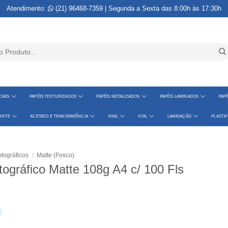
Atendimento:
(21) 96468-7359
| Segunda a Sexta das 8:00h às 17:30h
IAIS
PAPÉIS TEXTURIZADOS
PAPÉIS METALIZADOS
PAPÉIS LAMINADOS
PAPÉ
VITE
ACETATO E TRANSPARÊNCIA
VINIL
FOIL
LAMINAÇÃO
PLASTI
tográficos
/
Matte (Fosco)
tográfico Matte 108g A4 c/ 100 Fls