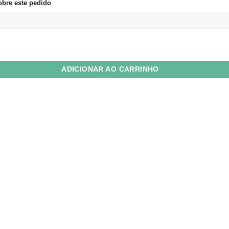
bre este pedido
co Matte 108g A4 c/ 100 Fls quantidade
ADICIONAR AO CARRINHO