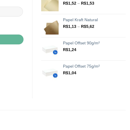
através
Faixa
R$
1,52
–
R$
1,53
R$20,42
de
preço:
R$1,52
Papel Kraft Natural
através
Faixa
R$
1,13
–
R$
5,62
R$1,53
de
preço:
R$1,13
Papel Offset 90g/m²
através
R$
1,24
R$5,62
Papel Offset 75g/m²
R$
1,04