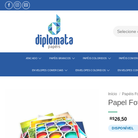
Skip
to
content
Pesquisar
por:
ATACADO
PAPÉIS BRANCOS
PAPÉIS COLORIDOS
PAPÉIS COMERC
ENVELOPES COMERCIAIS
ENVELOPES COLORIDOS
ENVELOPES CON
Início
/
Papéis Fo
Papel Fo
R$
26,50