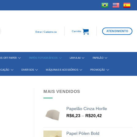
ATENDIMENTO
Carrinho
Entrar / Cadastre-se
IS OFF PAPER
PAPÉIS FOTOGRÁFICOS
LINHA A4
PAPELÃO
FICAÇÃO
DIVERSOS
MÁQUINAS E ACESSÓRIOS
PROMOÇÃO
MAIS VENDIDOS
Papelão Cinza Horlle
Faixa
R$
6,23
–
R$
20,42
de
preço:
R$6,23
Papel Pólen Bold