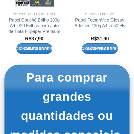
COUCHÊ P/ JATO DE TINTA
GLOSSY ADESIVO
Papel Couchê Brilho 180g
Papel Fotográfico Glossy
A4 c/20 Folhas para Jato
Adesivo 130g A4 c/ 50 Fls
de Tinta Filipaper Premium
R$
37,90
R$
31,90
ADICIONAR AO CARRINHO
ADICIONAR AO CARRINHO
Para comprar
grandes
quantidades ou