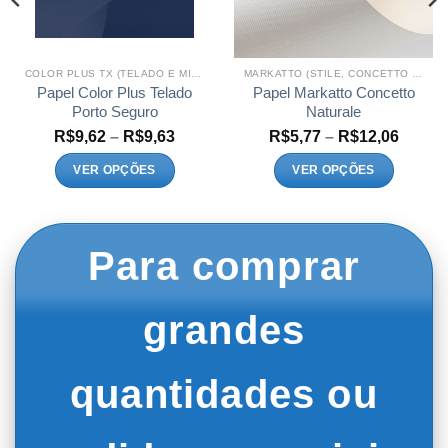
COLOR PLUS TX (TELADO E MICROCOTELÊ)
MARKATTO (STILE, CONCETTO E SENSAZIONE)
Papel Color Plus Telado
Papel Markatto Concetto
Porto Seguro
Naturale
Faixa
Faixa
R$
9,62
–
R$
9,63
R$
5,77
–
R$
12,06
de
de
preço:
preço:
VER OPÇÕES
VER OPÇÕES
R$9,62
R$5,7
Este
Este
através
atravé
R$9,63
R$12,
produto
produto
tem
tem
Para comprar
várias
várias
variantes.
variantes.
As
As
grandes
opções
opções
podem
podem
ser
ser
quantidades ou
escolhidas
escolhidas
na
na
página
página
do
do