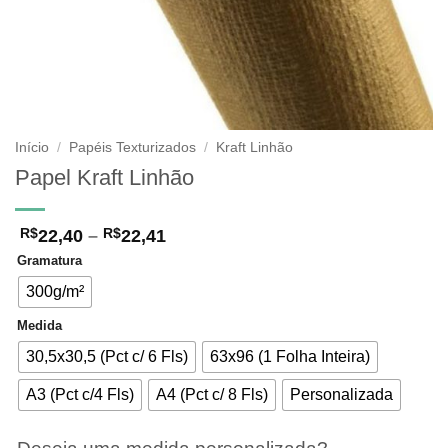
Início
/
Papéis Texturizados
/
Kraft Linhão
Papel Kraft Linhão
Faixa
22,40
–
22,41
R$
R$
de
Gramatura
preço:
R$22,40
300g/m²
através
R$22,41
Medida
30,5x30,5 (Pct c/ 6 Fls)
63x96 (1 Folha Inteira)
A3 (Pct c/4 Fls)
A4 (Pct c/ 8 Fls)
Personalizada