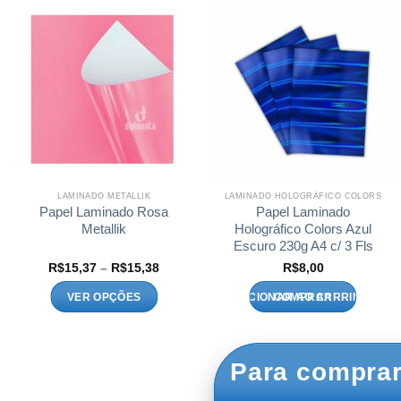
LAMINADO METALLIK
LAMINADO HOLOGRÁFICO COLORS
Papel Laminado Rosa
Papel Laminado
Metallik
Holográfico Colors Azul
Escuro 230g A4 c/ 3 Fls
Faixa
R$
15,37
–
R$
15,38
R$
8,00
de
preço:
VER OPÇÕES
ADICIONAR AO CARRINHO
06
R$15,37
s
através
Este
07
R$15,38
produto
tem
Para comprar
várias
variantes.