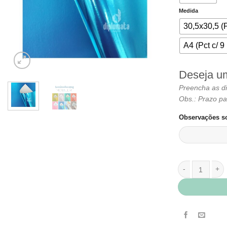
Medida
30,5x30,5 (P
A4 (Pct c/ 9 
Deseja u
Preencha as d
Obs.: Prazo pa
Observações so
Papel Laminado