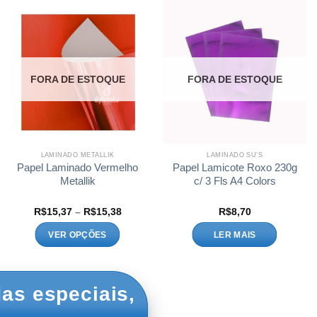
FORA DE ESTOQUE
FORA DE ESTOQUE
LAMINADO METALLIK
LAMINADO SU'S
Papel Laminado Vermelho
Papel Lamicote Roxo 230g
Metallik
c/ 3 Fls A4 Colors
Faixa
R$
15,37
–
R$
15,38
R$
8,70
de
preço:
VER OPÇÕES
LER MAIS
R$15,37
através
Este
R$15,38
produto
tem
as especiais,
várias
variantes.