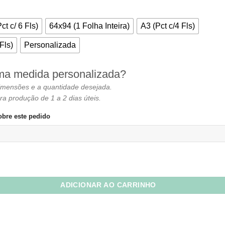
através
R$15,38
ct c/ 6 Fls)
64x94 (1 Folha Inteira)
A3 (Pct c/4 Fls)
Fls)
Personalizada
ma medida personalizada?
imensões e a quantidade desejada.
ra produção de 1 a 2 dias úteis.
bre este pedido
 Azul Metallik quantidade
ADICIONAR AO CARRINHO