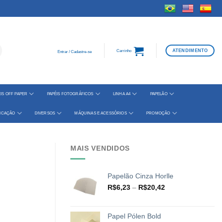
ATENDIMENTO
Carrinho
Entrar / Cadastre-se
IS OFF PAPER
PAPÉIS FOTOGRÁFICOS
LINHA A4
PAPELÃO
FICAÇÃO
DIVERSOS
MÁQUINAS E ACESSÓRIOS
PROMOÇÃO
MAIS VENDIDOS
Papelão Cinza Horlle
Faixa
R$
6,23
–
R$
20,42
de
preço:
R$6,23
Papel Pólen Bold