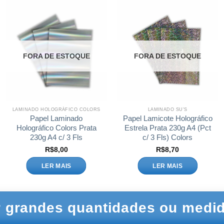
FORA DE ESTOQUE
FORA DE ESTOQUE
LAMINADO HOLOGRÁFICO COLORS
LAMINADO SU'S
Papel Laminado
Papel Lamicote Holográfico
Holográfico Colors Prata
Estrela Prata 230g A4 (Pct
230g A4 c/ 3 Fls
c/ 3 Fls) Colors
R$
8,00
R$
8,70
LER MAIS
LER MAIS
 grandes quantidades ou medid