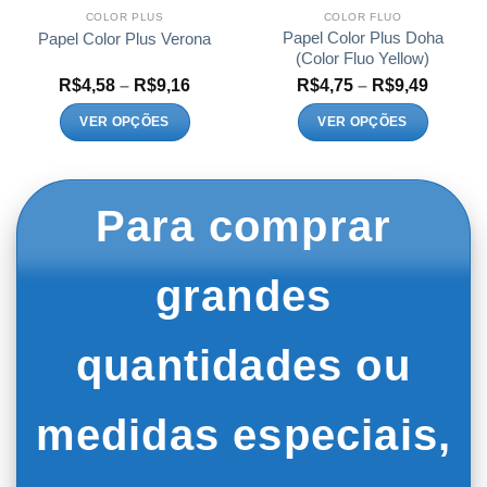
COLOR PLUS
COLOR FLUO
Papel Color Plus Doha
Papel Color Plus Verona
(Color Fluo Yellow)
Faixa
Faixa
R$
4,58
–
R$
9,16
R$
4,75
–
R$
9,49
de
de
:
preço:
preço:
VER OPÇÕES
VER OPÇÕES
1
R$4,58
R$4,75
Este
Este
és
através
atravé
8
R$9,16
R$9,49
produto
produto
tem
tem
Para comprar
várias
várias
variantes.
variantes.
As
As
grandes
opções
opções
podem
podem
ser
ser
quantidades ou
escolhidas
escolhidas
na
na
página
página
medidas especiais,
do
do
produto
produto