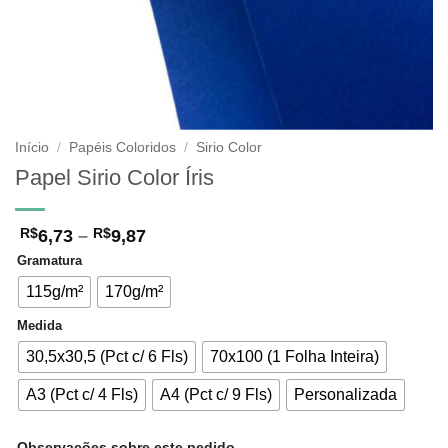
Início
/
Papéis Coloridos
/
Sirio Color
Papel Sirio Color Íris
Faixa
6,73
–
9,87
R$
R$
de
Gramatura
preço:
R$6,73
115g/m²
170g/m²
através
R$9,87
Medida
30,5x30,5 (Pct c/ 6 Fls)
70x100 (1 Folha Inteira)
A3 (Pct c/ 4 Fls)
A4 (Pct c/ 9 Fls)
Personalizada
Observações sobre este pedido