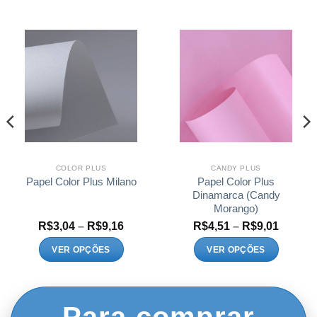
COLOR PLUS
CANDY PLUS
Papel Color Plus
Papel Color Plus Milano
Dinamarca (Candy
Morango)
Faixa
Faixa
R$
3,04
–
R$
9,16
R$
4,51
–
R$
9,01
de
de
:
preço:
preço:
VER OPÇÕES
VER OPÇÕES
1
R$3,04
R$4,51
Este
Este
és
através
atravé
1
R$9,16
R$9,01
produto
produto
tem
tem
várias
várias