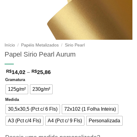
Início
/
Papéis Metalizados
/
Sirio Pearl
Papel Sirio Pearl Aurum
Faixa
14,02
–
25,86
R$
R$
de
Gramatura
preço:
R$14,02
125g/m²
230g/m²
através
R$25,86
Medida
30,5x30,5 (Pct c/ 6 Fls)
72x102 (1 Folha Inteira)
A3 (Pct c/4 Fls)
A4 (Pct c/ 9 Fls)
Personalizada