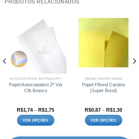
PRODUTOS RELACIONADOS
AUTOCOPIATIVO (EXTRACOPY)
FBOND (SUPER BOND)
Papel Autocopiativo 2ª Via
Papel FBond Canário
Cfb Branco
(Super Bond)
Faixa
Faixa
R$
1,74
–
R$
1,75
R$
0,87
–
R$
1,30
de
de
:
preço:
preço:
VER OPÇÕES
VER OPÇÕES
8
R$1,74
R$0,87
Este
Este
és
através
atravé
3
R$1,75
R$1,30
produto
produto