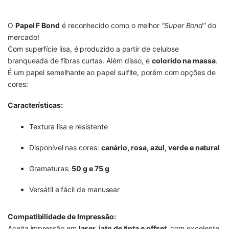
O
Papel F Bond
é reconhecido como o melhor
“Super Bond”
do
mercado!
Com superfície lisa, é produzido a partir de celulose
branqueada de fibras curtas. Além disso, é
colorido na massa
.
É um papel semelhante ao papel sulfite, porém com opções de
cores:
Características:
Textura lisa e resistente
Disponível nas cores:
canário, rosa, azul, verde e natural
Gramaturas:
50 g e 75 g
Versátil e fácil de manusear
Compatibilidade de Impressão:
Aceita impressão em
laser, jato de tinta e offset
, com excelente