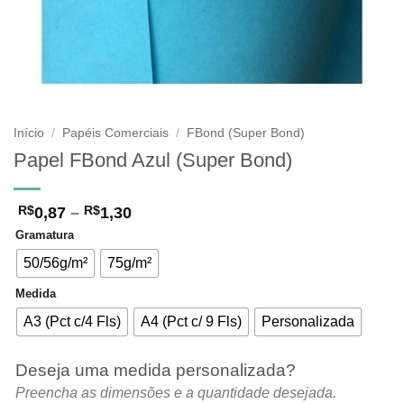
Início
/
Papéis Comerciais
/
FBond (Super Bond)
Papel FBond Azul (Super Bond)
Faixa
0,87
–
1,30
R$
R$
de
Gramatura
preço:
R$0,87
50/56g/m²
75g/m²
através
R$1,30
Medida
A3 (Pct c/4 Fls)
A4 (Pct c/ 9 Fls)
Personalizada
Deseja uma medida personalizada?
Preencha as dimensões e a quantidade desejada.