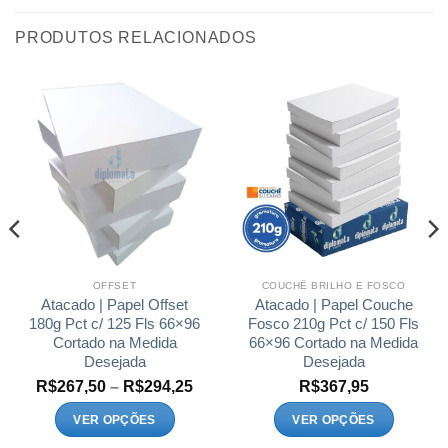
PRODUTOS RELACIONADOS
OFFSET
COUCHÊ BRILHO E FOSCO
Atacado | Papel Offset
Atacado | Papel Couche
180g Pct c/ 125 Fls 66×96
Fosco 210g Pct c/ 150 Fls
Cortado na Medida
66×96 Cortado na Medida
Desejada
Desejada
xa
Faixa
R$
267,50
–
R$
294,25
R$
367,95
de
ço:
preço:
VER OPÇÕES
VER OPÇÕES
52,00
R$267,50
Este
Este
avés
através