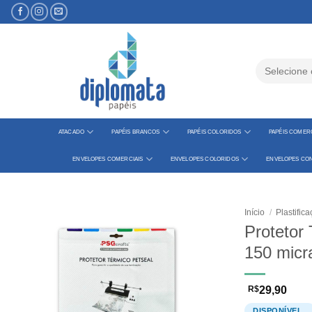
Skip
to
content
Pesquisar
por:
ATACADO
PAPÉIS BRANCOS
PAPÉIS COLORIDOS
PAPÉIS COMERC
ENVELOPES COMERCIAIS
ENVELOPES COLORIDOS
ENVELOPES CON
Início
/
Plastific
Protetor 
150 micr
R$
29,90