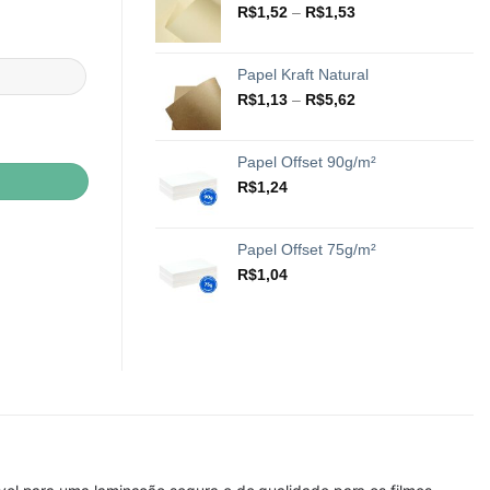
através
Faixa
R$
1,52
–
R$
1,53
R$20,42
de
preço:
R$1,52
Papel Kraft Natural
através
Faixa
R$
1,13
–
R$
5,62
R$1,53
de
uantidade
preço:
R$1,13
Papel Offset 90g/m²
através
R$
1,24
R$5,62
Papel Offset 75g/m²
R$
1,04