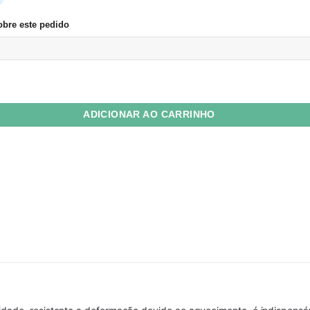
bre este pedido
o Petseal A4 para Plastificação Reutilizável 150 micras PSG c/ 5 unid q
ADICIONAR AO CARRINHO