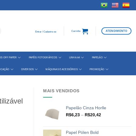
ATENDIMENTO
Carrinho
Entrar / Cadastre-se
IS OFF PAPER
PAPÉIS FOTOGRÁFICOS
LINHA A4
PAPELÃO
FICAÇÃO
DIVERSOS
MÁQUINAS E ACESSÓRIOS
PROMOÇÃO
MAIS VENDIDOS
ilizável
Papelão Cinza Horlle
Faixa
R$
6,23
–
R$
20,42
de
preço:
R$6,23
Papel Pólen Bold