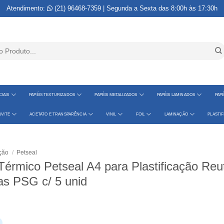
Atendimento:
(21) 96468-7359
| Segunda a Sexta das 8:00h às 17:30h
IAIS
PAPÉIS TEXTURIZADOS
PAPÉIS METALIZADOS
PAPÉIS LAMINADOS
PAPÉ
VITE
ACETATO E TRANSPARÊNCIA
VINIL
FOIL
LAMINAÇÃO
PLASTI
ação
/
Petseal
Térmico Petseal A4 para Plastificação Reut
as PSG c/ 5 unid