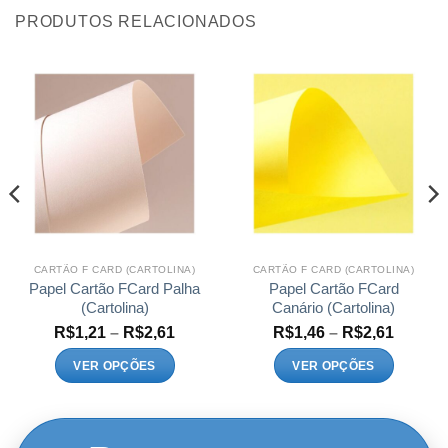
PRODUTOS RELACIONADOS
CARTÃO F CARD (CARTOLINA)
CARTÃO F CARD (CARTOLINA)
Papel Cartão FCard Palha
Papel Cartão FCard
(Cartolina)
Canário (Cartolina)
Faixa
Faixa
R$
1,21
–
R$
2,61
R$
1,46
–
R$
2,61
de
de
:
preço:
preço:
VER OPÇÕES
VER OPÇÕES
1
R$1,21
R$1,46
Este
Este
és
através
atravé
1
R$2,61
R$2,61
produto
produto
tem
tem