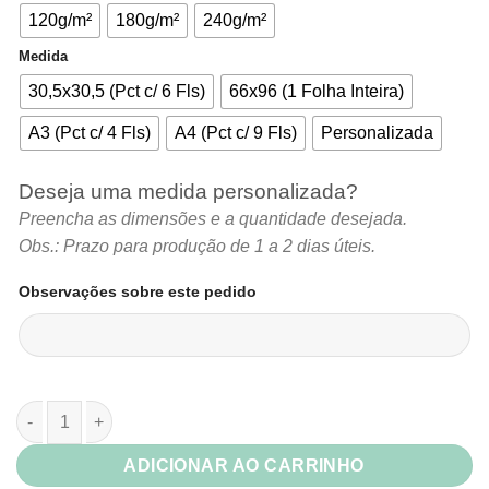
R$6,78
120g/m²
180g/m²
240g/m²
Medida
30,5x30,5 (Pct c/ 6 Fls)
66x96 (1 Folha Inteira)
A3 (Pct c/ 4 Fls)
A4 (Pct c/ 9 Fls)
Personalizada
Deseja uma medida personalizada?
Preencha as dimensões e a quantidade desejada.
Obs.: Prazo para produção de 1 a 2 dias úteis.
Observações sobre este pedido
Papel Color Plus Macedônia (Candy Abacaxi) quantidade
ADICIONAR AO CARRINHO