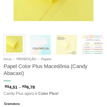
Início
/
PROMOÇÃO
/
Papéis
Papel Color Plus Macedônia (Candy
Abacaxi)
Faixa
4,51
–
6,78
R$
R$
de
Candy Plus agora é
Color Plus!
preço:
R$4,51
através
Gramatura