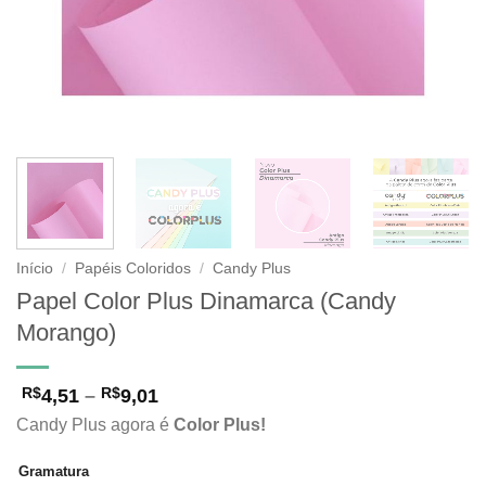
Início
/
Papéis Coloridos
/
Candy Plus
Papel Color Plus Dinamarca (Candy
Morango)
Faixa
4,51
–
9,01
R$
R$
de
Candy Plus agora é
Color Plus!
preço:
R$4,51
através
Gramatura