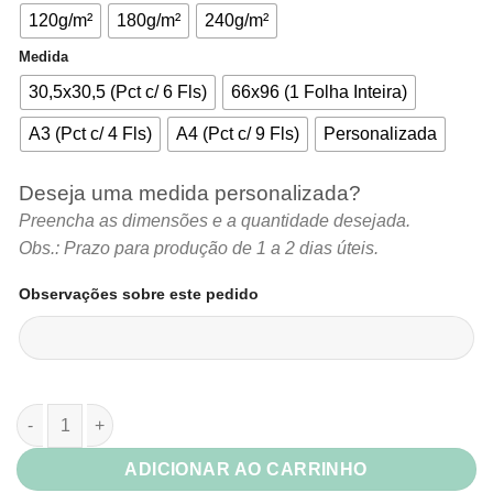
R$9,01
120g/m²
180g/m²
240g/m²
Medida
30,5x30,5 (Pct c/ 6 Fls)
66x96 (1 Folha Inteira)
A3 (Pct c/ 4 Fls)
A4 (Pct c/ 9 Fls)
Personalizada
Deseja uma medida personalizada?
Preencha as dimensões e a quantidade desejada.
Obs.: Prazo para produção de 1 a 2 dias úteis.
Observações sobre este pedido
Papel Color Plus Dinamarca (Candy Morango) quantidade
ADICIONAR AO CARRINHO