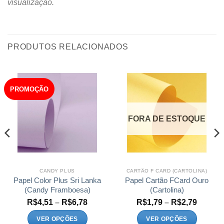
visualização.
PRODUTOS RELACIONADOS
PROMOÇÃO
FORA DE ESTOQUE
CANDY PLUS
CARTÃO F CARD (CARTOLINA)
Papel Color Plus Sri Lanka
Papel Cartão FCard Ouro
(Candy Framboesa)
(Cartolina)
Faixa
Faixa
R$
4,51
–
R$
6,78
R$
1,79
–
R$
2,79
de
de
:
preço:
preço:
VER OPÇÕES
VER OPÇÕES