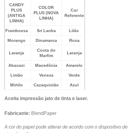
CANDY
COLOR
PLUS
Cor
PLUS (NOVA
(ANTIGA
Referente
LINHA)
LINHA)
Framboesa
Sri Lanka
Lilás
Morango
Dinamarca
Rosa
Costa do
Laranja
Laranja
Marfim
Abacaxi
Macedônia
Amarelo
Limão
Veneza
Verde
Mirtilo
Cazaquistão
Azul
Aceita impressão jato de tinta e laser.
Fabricante:
BlendPaper
A cor do papel pode alterar de acordo com o dispositivo de