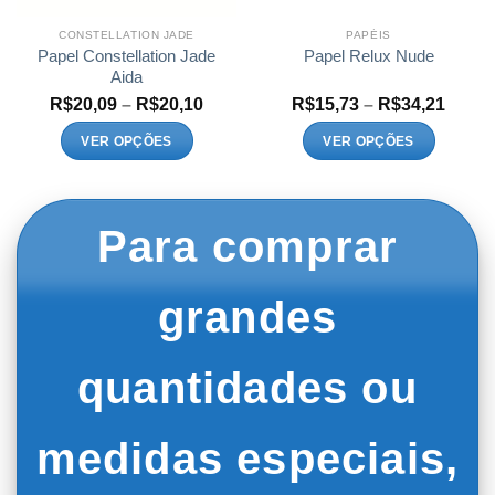
CONSTELLATION JADE
PAPÉIS
Papel Constellation Jade
Papel Relux Nude
Aida
a
Faixa
Faixa
R$
20,09
–
R$
20,10
R$
15,73
–
R$
34,21
de
de
o:
preço:
preço
VER OPÇÕES
VER OPÇÕES
18
R$20,09
R$15,
Este
Este
és
através
atrav
,35
R$20,10
R$34,
produto
produto
tem
tem
Para comprar
várias
várias
variantes.
variantes.
As
As
grandes
opções
opções
podem
podem
ser
ser
quantidades ou
escolhidas
escolhidas
na
na
página
página
medidas especiais,
do
do
produto
produto