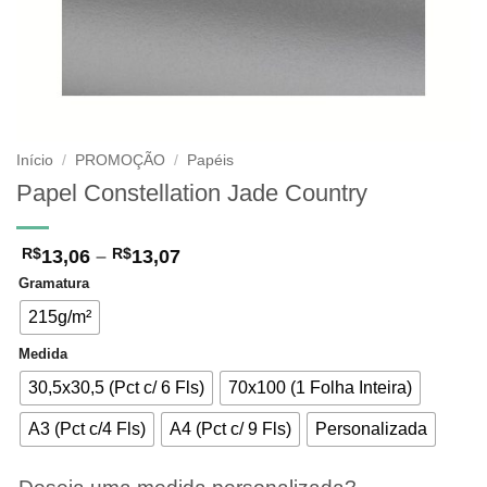
Início
/
PROMOÇÃO
/
Papéis
Papel Constellation Jade Country
Faixa
13,06
–
13,07
R$
R$
de
Gramatura
preço:
R$13,06
215g/m²
através
R$13,07
Medida
30,5x30,5 (Pct c/ 6 Fls)
70x100 (1 Folha Inteira)
A3 (Pct c/4 Fls)
A4 (Pct c/ 9 Fls)
Personalizada