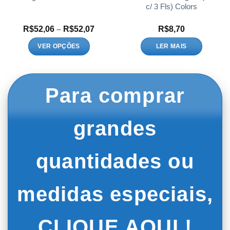
c/ 3 Fls) Colors
a
Faixa
R$
52,06
–
R$
52,07
R$
8,70
de
o:
preço:
VER OPÇÕES
LER MAIS
,62
R$52,06
Este
vés
através
,63
R$52,07
produto
tem
Para comprar
várias
variantes.
As
grandes
opções
podem
ser
quantidades ou
escolhidas
na
página
medidas especiais,
do
produto
CLIQUE AQUI !