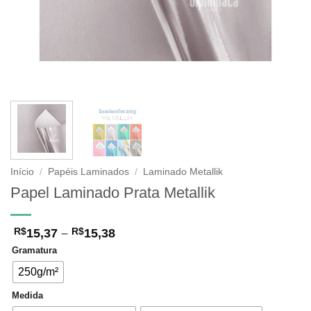
Início
/
Papéis Laminados
/
Laminado Metallik
Papel Laminado Prata Metallik
Faixa
15,37
–
15,38
R$
R$
de
Gramatura
preço:
R$15,37
250g/m²
através
R$15,38
Medida