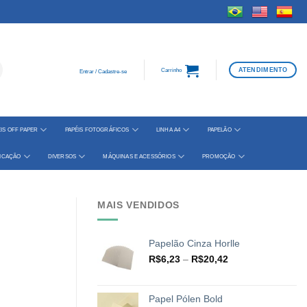
ATENDIMENTO
Carrinho
Entrar / Cadastre-se
IS OFF PAPER
PAPÉIS FOTOGRÁFICOS
LINHA A4
PAPELÃO
FICAÇÃO
DIVERSOS
MÁQUINAS E ACESSÓRIOS
PROMOÇÃO
MAIS VENDIDOS
Papelão Cinza Horlle
Faixa
R$
6,23
–
R$
20,42
de
preço:
R$6,23
Papel Pólen Bold