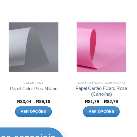
COLOR PLUS
CARTÃO F CARD (CARTOLINA)
Papel Cartão FCard Rosa
Papel Color Plus Milano
(Cartolina)
Faixa
Faixa
R$
3,04
–
R$
9,16
R$
1,79
–
R$
2,79
de
de
preço:
preço:
VER OPÇÕES
VER OPÇÕES
R$3,04
R$1,79
através
através
Este
Este
R$9,16
R$2,79
produto
produto
tem
tem