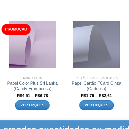
PROMOÇÃO
CANDY PLUS
CARTÃO F CARD (CARTOLINA)
Papel Color Plus Sri Lanka
Papel Cartão FCard Cinza
(Candy Framboesa)
(Cartolina)
Faixa
Faixa
R$
4,51
–
R$
6,78
R$
1,79
–
R$
2,61
de
de
preço:
preço:
VER OPÇÕES
VER OPÇÕES
R$4,51
R$1,79
através
através
Este
Este
R$6,78
R$2,61
produto
produto
tem
tem