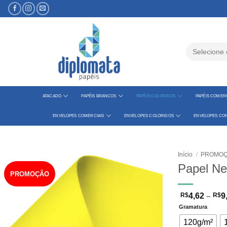
Skip
to
content
Pesquisar
por:
ATACADO
PAPÉIS BRANCOS
PAPÉIS COLORIDOS
PAPÉIS COMERC
ENVELOPES COMERCIAIS
ENVELOPES COLORIDOS
ENVELOPES CON
Início
/
PROMO
Papel Ne
PROMOÇÃO
R$
4,62
–
R$
9
Gramatura
120g/m²