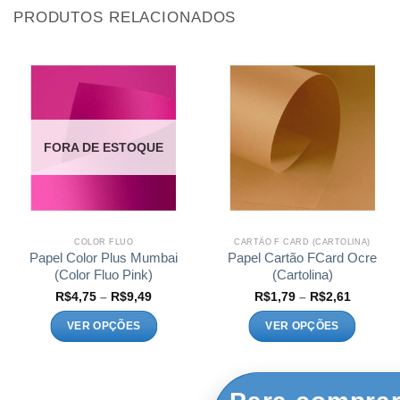
PRODUTOS RELACIONADOS
FORA DE ESTOQUE
COLOR FLUO
CARTÃO F CARD (CARTOLINA)
Papel Color Plus Mumbai
Papel Cartão FCard Ocre
(Color Fluo Pink)
(Cartolina)
Faixa
Faixa
R$
4,75
–
R$
9,49
R$
1,79
–
R$
2,61
de
de
preço:
preço:
VER OPÇÕES
VER OPÇÕES
R$4,75
R$1,79
através
através
Este
Este
R$9,49
R$2,61
produto
produto
tem
tem