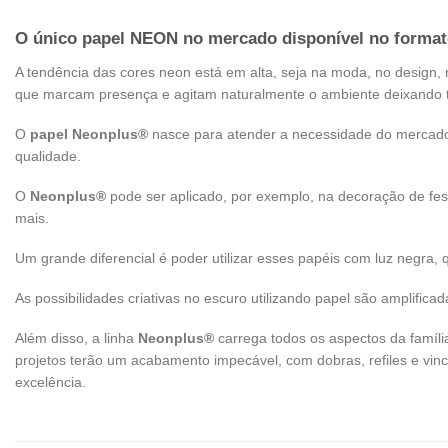
O único papel NEON no mercado disponível no formato
A tendência das cores neon está em alta, seja na moda, no design,
que marcam presença e agitam naturalmente o ambiente deixando t
O
papel Neonplus®
nasce para atender a necessidade do mercado 
qualidade.
O
Neonplus®
pode ser aplicado, por exemplo, na decoração de festa
mais.
Um grande diferencial é poder utilizar esses papéis com luz negra,
As possibilidades criativas no escuro utilizando papel são amplifica
Além disso, a linha
Neonplus®
carrega todos os aspectos da famíli
projetos terão um acabamento impecável, com dobras, refiles e v
excelência.