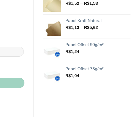
através
Faixa
R$
1,52
–
R$
1,53
R$20,42
de
preço:
R$1,52
Papel Kraft Natural
através
Faixa
R$
1,13
–
R$
5,62
R$1,53
de
preço:
R$1,13
Papel Offset 90g/m²
através
R$
1,24
R$5,62
Papel Offset 75g/m²
R$
1,04