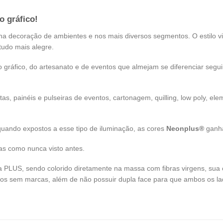
 gráfico!
 na decoração de ambientes e nos mais diversos segmentos. O estilo v
udo mais alegre.
gráfico, do artesanato e de eventos que almejam se diferenciar segu
s, painéis e pulseiras de eventos, cartonagem, quilling, low poly, el
 quando expostos a esse tipo de iluminação, as cores
Neonplus®
ganha
das como nunca visto antes.
a PLUS, sendo colorido diretamente na massa com fibras virgens, sua 
incos sem marcas, além de não possuir dupla face para que ambos os