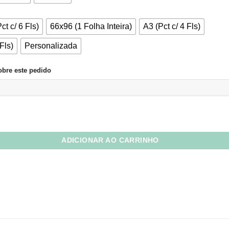
através
R$9,24
ct c/ 6 Fls)
66x96 (1 Folha Inteira)
A3 (Pct c/ 4 Fls)
Fls)
Personalizada
bre este pedido
s Amarelo quantidade
ADICIONAR AO CARRINHO